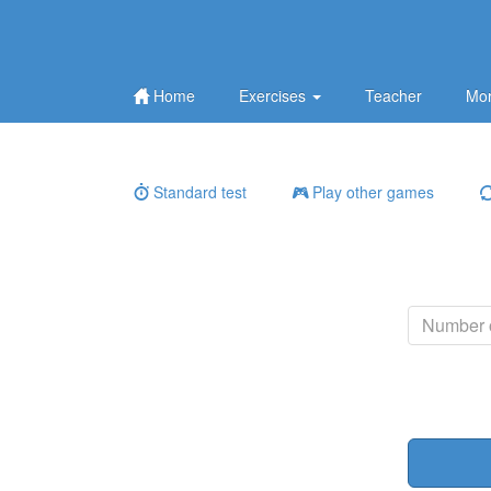
Home
Exercises
Teacher
Mor
Standard test
Play other games
Number o