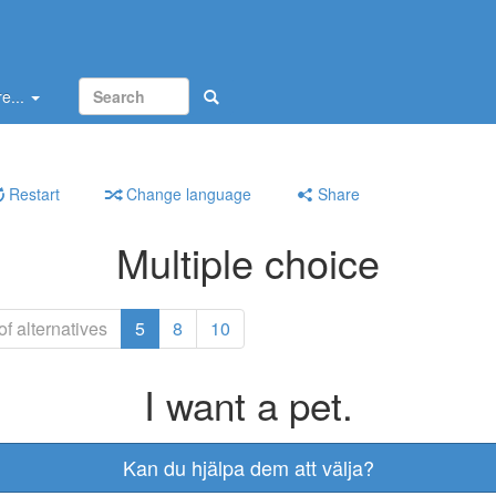
e...
Restart
Change language
Share
Multiple choice
f alternatives
5
8
10
I want a pet.
Kan du hjälpa dem att välja?