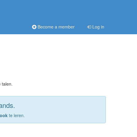
Become a member
Log in
 talen.
lands.
 ook
te leren.