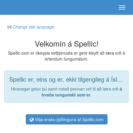
Change site language
Velkomin á Spellic!
Spellic.com er ókeypis vefþjónusta er gerir kleyft að læra orð á
erlendum tungumálum.
Spellic er, eins og er, ekki tilgengileg á Íslenska.
Hinsvegar getur þú samt notað þennan vef til að læra orð
á
hvaða tungumáli sem er
.
Vitja ensku þýðinguna af Spellic.com