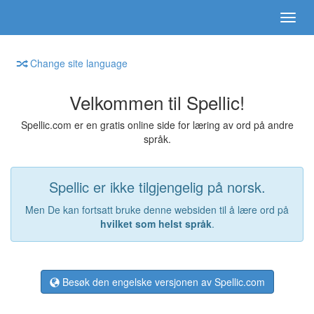
Change site language
Velkommen til Spellic!
Spellic.com er en gratis online side for læring av ord på andre
språk.
Spellic er ikke tilgjengelig på norsk.
Men De kan fortsatt bruke denne websiden til å lære ord på
hvilket som helst språk
.
Besøk den engelske versjonen av Spellic.com