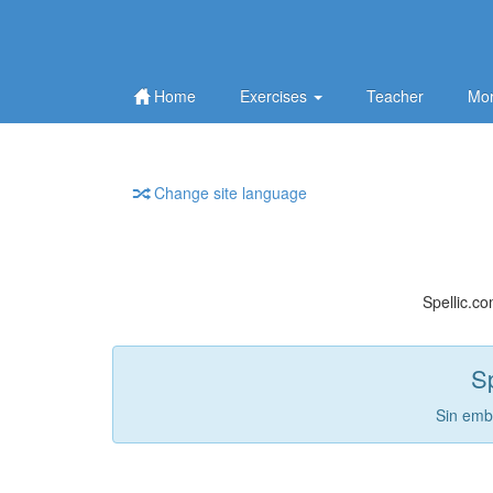
Home
Exercises
Teacher
Mor
Change site language
Spellic.co
Sp
Sin emb