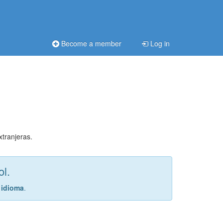
Become a member
Log in
xtranjeras.
ol.
 idioma
.