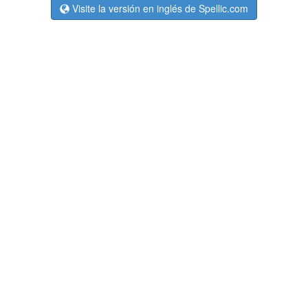
Visite la versión en inglés de Spellic.com