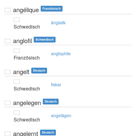
angélique
Französisch
änglalik
Schwedisch
anglofil
Schwedisch
anglophile
Französisch
angelt
Deutsch
fiskar
Schwedisch
angelegen
Deutsch
angelägen
Schwedisch
angelernt
Deutsch