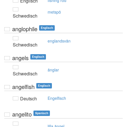
Englisch
fishing rod
metspö
Schwedisch
anglophile
Englisch
englandsvän
Schwedisch
angels
Englisch
änglar
Schwedisch
angelfish
Englisch
Deutsch
Engelfisch
angelito
Spanisch
lilla ängel