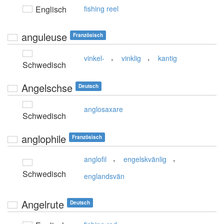
Englisch
fishing reel
anguleuse
Französisch
,
,
vinkel-
vinklig
kantig
Schwedisch
Angelschse
Deutsch
anglosaxare
Schwedisch
anglophile
Französisch
,
,
anglofil
engelskvänlig
Schwedisch
englandsvän
Angelrute
Deutsch