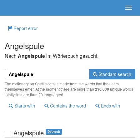
Report error
Angelspule
Nach
Angelspule
im Wörterbuch gesucht.
Standard search
The dictionary on Spellic.com is made from the words that the users
themselves enter. At the moment there are more than
210 000 unique
words
totally, in more than 20 languages!
Starts with
Contains the word
Ends with
Angelspule
Deutsch