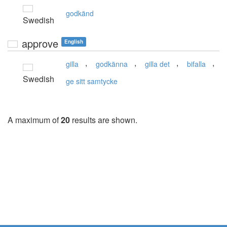
godkänd
Swedish
approve
English
,
,
,
,
gilla
godkänna
gilla det
bifalla
Swedish
ge sitt samtycke
A maximum of
20
results are shown.