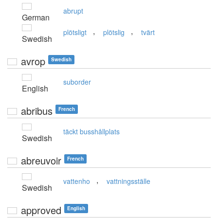
abrupt
German
,
,
plötsligt
plötslig
tvärt
Swedish
avrop
Swedish
suborder
English
abribus
French
täckt busshållplats
Swedish
abreuvoir
French
,
vattenho
vattningsställe
Swedish
approved
English