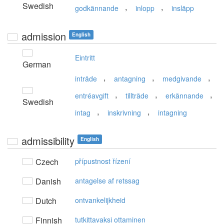
Swedish
,
,
godkännande
inlopp
insläpp
admission
English
Eintritt
German
,
,
,
inträde
antagning
medgivande
,
,
,
entréavgift
tillträde
erkännande
Swedish
,
,
intag
inskrivning
intagning
admissibility
English
Czech
přípustnost řízení
Danish
antagelse af retssag
Dutch
ontvankelijkheid
Finnish
tutkittavaksi ottaminen