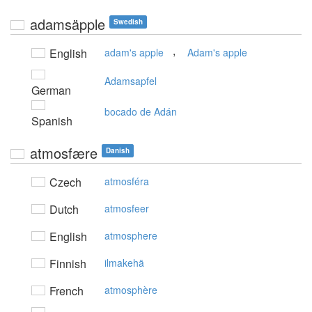
adamsäpple
Swedish
,
English
adam's apple
Adam's apple
Adamsapfel
German
bocado de Adán
Spanish
atmosfære
Danish
Czech
atmosféra
Dutch
atmosfeer
English
atmosphere
Finnish
ilmakehä
French
atmosphère