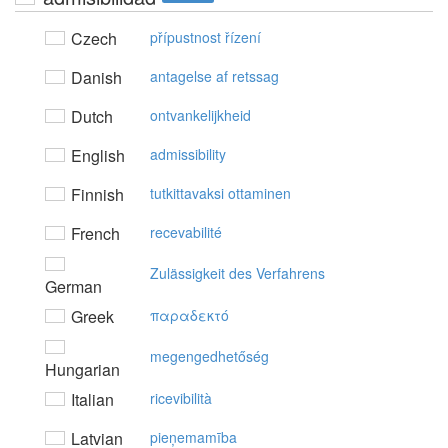
Czech
přípustnost řízení
Danish
antagelse af retssag
Dutch
ontvankelijkheid
English
admissibility
Finnish
tutkittavaksi ottaminen
French
recevabilité
Zulässigkeit des Verfahrens
German
Greek
παραδεκτό
megengedhetőség
Hungarian
Italian
ricevibilità
Latvian
pieņemamība