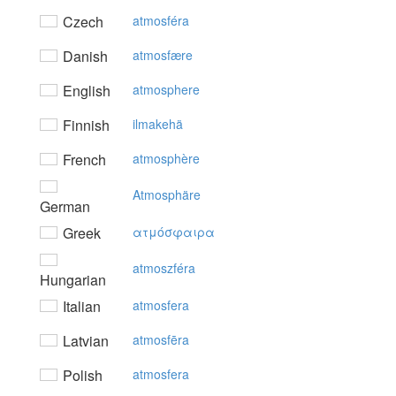
Czech
atmosféra
Danish
atmosfære
English
atmosphere
Finnish
ilmakehä
French
atmosphère
Atmosphäre
German
Greek
ατμόσφαιρα
atmoszféra
Hungarian
Italian
atmosfera
Latvian
atmosfēra
Polish
atmosfera