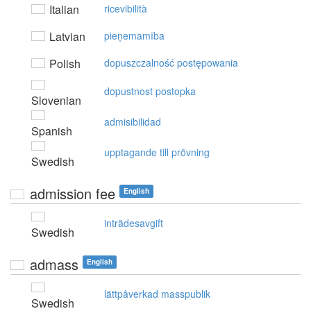
Italian
ricevibilità
Latvian
pieņemamība
Polish
dopuszczalność postępowania
dopustnost postopka
Slovenian
admisibilidad
Spanish
upptagande till prövning
Swedish
admission fee
English
inträdesavgift
Swedish
admass
English
lättpåverkad masspublik
Swedish