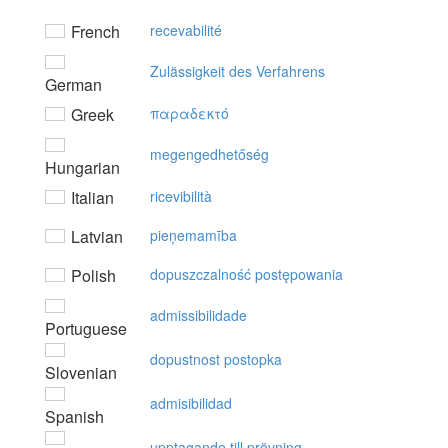
French
recevabilité
Zulässigkeit des Verfahrens
German
Greek
παραδεκτό
megengedhetőség
Hungarian
Italian
ricevibilità
Latvian
pieņemamība
Polish
dopuszczalność postępowania
admissibilidade
Portuguese
dopustnost postopka
Slovenian
admisibilidad
Spanish
upptagande till prövning