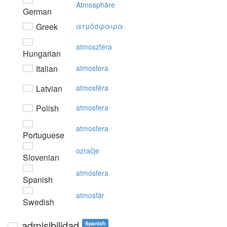
Atmosphäre
German
Greek
ατμόσφαιρα
atmoszféra
Hungarian
Italian
atmosfera
Latvian
atmosfēra
Polish
atmosfera
atmosfera
Portuguese
ozračje
Slovenian
atmósfera
Spanish
atmosfär
Swedish
admisibilidad
Spanish