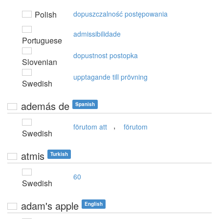
Polish
dopuszczalność postępowania
admissibilidade
Portuguese
dopustnost postopka
Slovenian
upptagande till prövning
Swedish
además de
Spanish
,
förutom att
förutom
Swedish
atmis
Turkish
60
Swedish
adam's apple
English