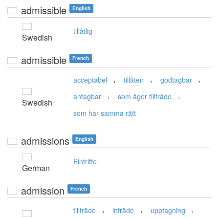
admissible
English
tillåtlig
Swedish
admissible
French
,
,
,
acceptabel
tillåten
godtagbar
,
,
antagbar
som äger tillträde
Swedish
som har samma rätt
admissions
English
Eintritte
German
admission
French
,
,
,
tillträde
inträde
upptagning