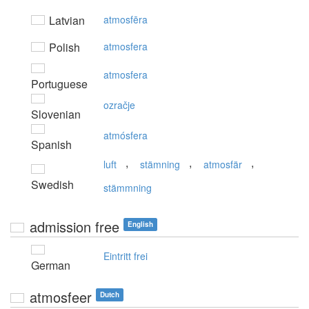
Latvian
atmosfēra
Polish
atmosfera
atmosfera
Portuguese
ozračje
Slovenian
atmósfera
Spanish
,
,
,
luft
stämning
atmosfär
Swedish
stämmning
admission free
English
Eintritt frei
German
atmosfeer
Dutch