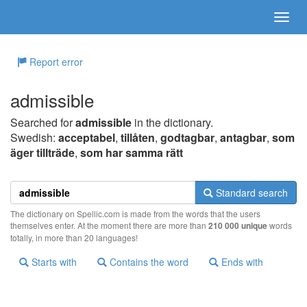
Report error
admissible
Searched for
admissible
in the dictionary.
Swedish:
acceptabel
,
tillåten
,
godtagbar
,
antagbar
,
som
äger tillträde
,
som har samma rätt
Standard search
The dictionary on Spellic.com is made from the words that the users
themselves enter. At the moment there are more than
210 000 unique
words
totally, in more than 20 languages!
Starts with
Contains the word
Ends with