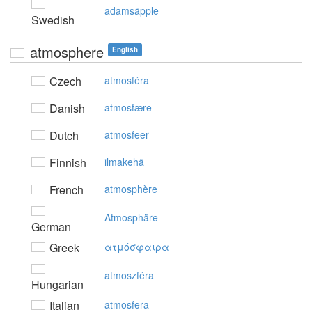
adamsäpple
Swedish
atmosphere
English
Czech
atmosféra
Danish
atmosfære
Dutch
atmosfeer
Finnish
ilmakehä
French
atmosphère
Atmosphäre
German
Greek
ατμόσφαιρα
atmoszféra
Hungarian
Italian
atmosfera