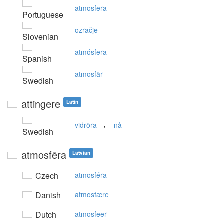
atmosfera
Portuguese
ozračje
Slovenian
atmósfera
Spanish
atmosfär
Swedish
attingere
Latin
,
vidröra
nå
Swedish
atmosfēra
Latvian
Czech
atmosféra
Danish
atmosfære
Dutch
atmosfeer