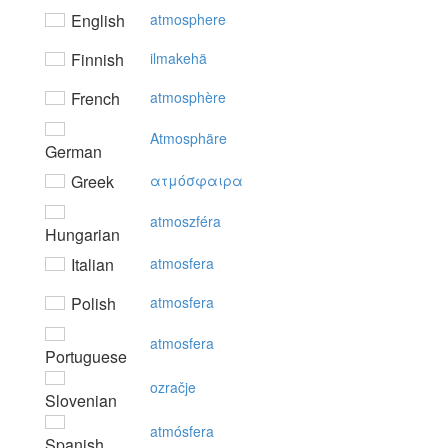
English
atmosphere
Finnish
ilmakehä
French
atmosphère
Atmosphäre
German
Greek
ατμόσφαιρα
atmoszféra
Hungarian
Italian
atmosfera
Polish
atmosfera
atmosfera
Portuguese
ozračje
Slovenian
atmósfera
Spanish