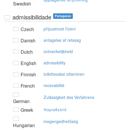
Swedish
admissibilidade
Portuguese
Czech
přípustnost řízení
Danish
antagelse af retssag
Dutch
ontvankelijkheid
English
admissibility
Finnish
tutkittavaksi ottaminen
French
recevabilité
Zulässigkeit des Verfahrens
German
Greek
παραδεκτό
megengedhetőség
Hungarian