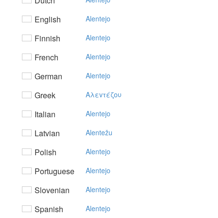
Dutch
English
Alentejo
Finnish
Alentejo
French
Alentejo
German
Alentejo
Greek
Aλεvτέζoυ
Italian
Alentejo
Latvian
Alentežu
Polish
Alentejo
Portuguese
Alentejo
Slovenian
Alentejo
Spanish
Alentejo