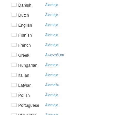
Danish
Alentejo
Dutch
Alentejo
English
Alentejo
Finnish
Alentejo
French
Alentejo
Greek
Aλεvτέζoυ
Hungarian
Alentejo
Italian
Alentejo
Latvian
Alentežu
Polish
Alentejo
Portuguese
Alentejo
Alentejo