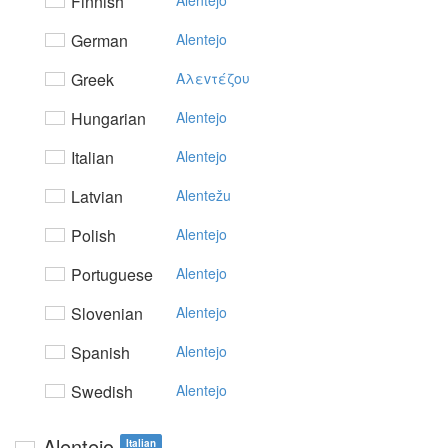
Finnish
Alentejo
German
Alentejo
Greek
Aλεvτέζoυ
Hungarian
Alentejo
Italian
Alentejo
Latvian
Alentežu
Polish
Alentejo
Portuguese
Alentejo
Slovenian
Alentejo
Spanish
Alentejo
Swedish
Alentejo
Alentejo
Italian