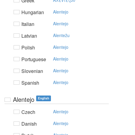
Greek
Aλεvτέζoυ
Hungarian
Alentejo
Italian
Alentejo
Latvian
Alentežu
Polish
Alentejo
Portuguese
Alentejo
Slovenian
Alentejo
Spanish
Alentejo
Alentejo
English
Czech
Alentejo
Danish
Alentejo