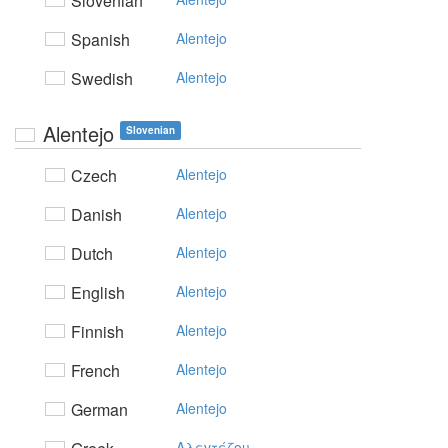
Slovenian
Spanish
Alentejo
Swedish
Alentejo
Alentejo
Slovenian
Czech
Alentejo
Danish
Alentejo
Dutch
Alentejo
English
Alentejo
Finnish
Alentejo
French
Alentejo
German
Alentejo
Aλεvτέζoυ