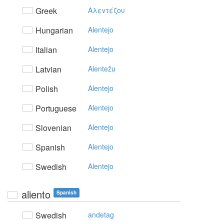
Greek
Aλεvτέζoυ
Hungarian
Alentejo
Italian
Alentejo
Latvian
Alentežu
Polish
Alentejo
Portuguese
Alentejo
Slovenian
Alentejo
Spanish
Alentejo
Swedish
Alentejo
aliento
Spanish
Swedish
andetag