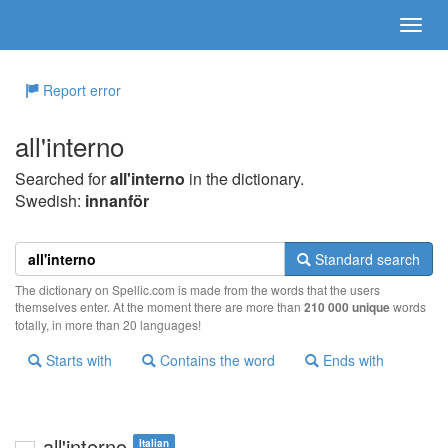
Report error
all'interno
Searched for
all'interno
in the dictionary.
Swedish:
innanför
Standard search
The dictionary on Spellic.com is made from the words that the users
themselves enter. At the moment there are more than
210 000 unique
words
totally, in more than 20 languages!
Starts with
Contains the word
Ends with
all'interno
Italian