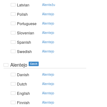
Latvian
Alentežu
Polish
Alentejo
Portuguese
Alentejo
Slovenian
Alentejo
Spanish
Alentejo
Swedish
Alentejo
Alentejo
Czech
Danish
Alentejo
Dutch
Alentejo
English
Alentejo
Finnish
Alentejo