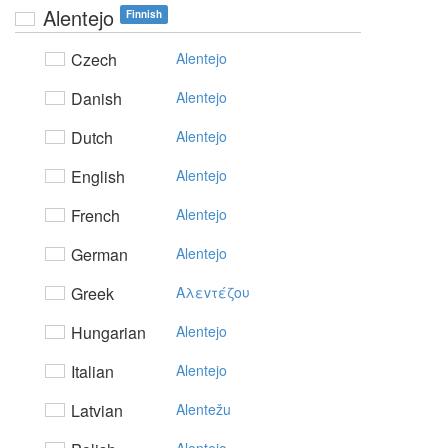
Alentejo
Finnish
Czech
Alentejo
Danish
Alentejo
Dutch
Alentejo
English
Alentejo
French
Alentejo
German
Alentejo
Greek
Aλεvτέζoυ
Hungarian
Alentejo
Italian
Alentejo
Latvian
Alentežu