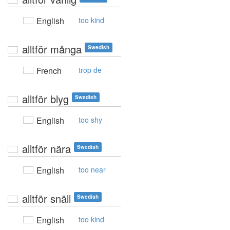
English
too kind
alltför många
Swedish
French
trop de
alltför blyg
Swedish
English
too shy
alltför nära
Swedish
English
too near
alltför snäll
Swedish
English
too kind