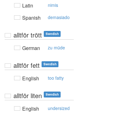
Latin
nimis
Spanish
demasiado
alltför trött
Swedish
German
zu müde
alltför fett
Swedish
English
too fatty
alltför liten
Swedish
English
undersized