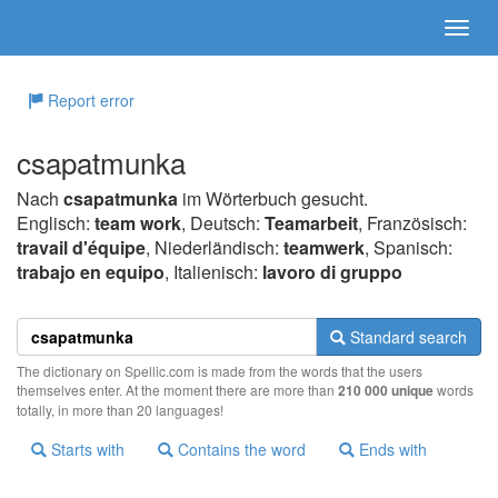
Report error
csapatmunka
Nach
csapatmunka
im Wörterbuch gesucht.
Englisch:
team work
, Deutsch:
Teamarbeit
, Französisch:
travail d'équipe
, Niederländisch:
teamwerk
, Spanisch:
trabajo en equipo
, Italienisch:
lavoro di gruppo
Standard search
The dictionary on Spellic.com is made from the words that the users
themselves enter. At the moment there are more than
210 000 unique
words
totally, in more than 20 languages!
Starts with
Contains the word
Ends with