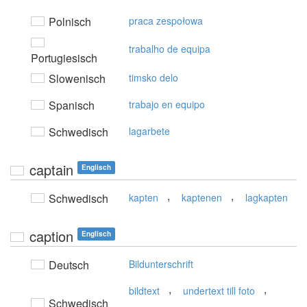
Polnisch
praca zespołowa
trabalho de equipa
Portugiesisch
Slowenisch
timsko delo
Spanisch
trabajo en equipo
Schwedisch
lagarbete
captain
Englisch
,
,
Schwedisch
kapten
kaptenen
lagkapten
caption
Englisch
Deutsch
Bildunterschrift
,
,
bildtext
undertext till foto
Schwedisch