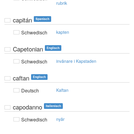
rubrik
capitán
Spanisch
Schwedisch
kapten
Capetonian
Englisch
Schwedisch
invånare i Kapstaden
caftan
Englisch
Deutsch
Kaftan
capodanno
Italienisch
Schwedisch
nyår