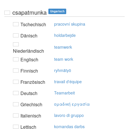
csapatmunka
Ungarisch
Tschechisch
pracovní skupina
Dänisch
holdarbejde
teamwerk
Niederländisch
Englisch
team work
Finnisch
ryhmätyö
Französisch
travail d'équipe
Deutsch
Teamarbeit
Griechisch
oμαδική εργασία
Italienisch
lavoro di gruppo
Lettisch
komandas darbs