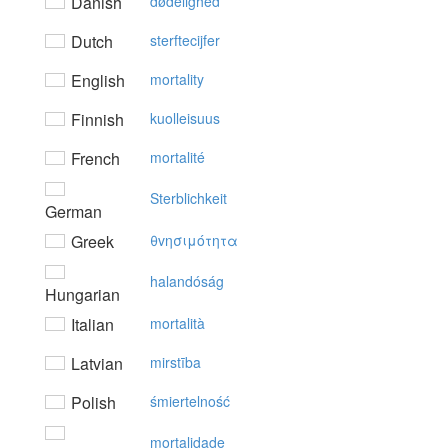
Danish
dødelighed
Dutch
sterftecijfer
English
mortality
Finnish
kuolleisuus
French
mortalité
Sterblichkeit
German
Greek
θvησιμότητα
halandóság
Hungarian
Italian
mortalità
Latvian
mirstība
Polish
śmiertelność
mortalidade