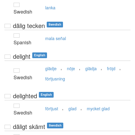
lanka
Swedish
dålig tecken
Swedish
mala señal
Spanish
delight
English
,
,
,
,
glädje
nöje
glädja
fröjd
Swedish
förtjusning
delighted
English
,
,
förtjust
glad
mycket glad
Swedish
dåligt skämt
Swedish