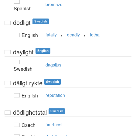
bromazo
Spanish
dödligt
Swedish
,
,
English
fatally
deadly
lethal
daylight
English
dagsljus
Swedish
dåligt rykte
Swedish
English
reputation
dödlighetstal
Swedish
Czech
úmrtnost