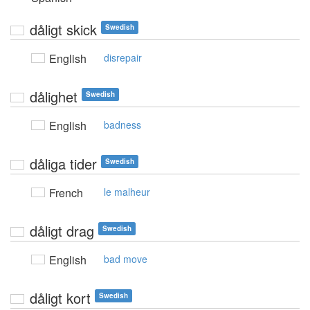
dåligt skick
Swedish
English
disrepair
dålighet
Swedish
English
badness
dåliga tider
Swedish
French
le malheur
dåligt drag
Swedish
English
bad move
dåligt kort
Swedish