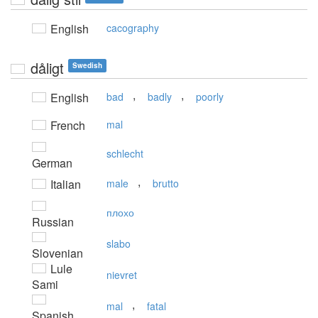
English
cacography
dåligt
Swedish
,
,
English
bad
badly
poorly
French
mal
schlecht
German
,
Italian
male
brutto
плохо
Russian
slabo
Slovenian
Lule
nievret
Sami
,
mal
fatal
Spanish