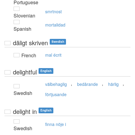
Portuguese
smrtnost
Slovenian
mortalidad
Spanish
dåligt skriven
Swedish
French
mal écrit
delightful
English
,
,
,
välbehaglig
bedårande
härlig
Swedish
förtjusande
delight in
English
finna nöje i
Swedish