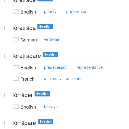
,
English
priority
preference
företräda
Swedish
German
vertreten
företrädare
Swedish
,
English
predecessor
representative
,
French
ancien
ancienne
förråder
Swedish
English
betrays
förrädare
Swedish