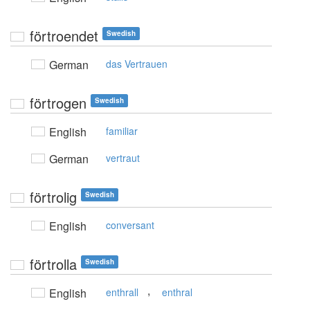
förtroendet
Swedish
German
das Vertrauen
förtrogen
Swedish
English
familiar
German
vertraut
förtrolig
Swedish
English
conversant
förtrolla
Swedish
,
English
enthrall
enthral