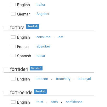
English
traitor
German
Angeber
förtära
Swedish
,
English
consume
eat
French
absorber
Spanish
tomar
förräderi
Swedish
,
,
English
treason
treachery
betrayal
förtroende
Swedish
,
,
English
trust
faith
confidence