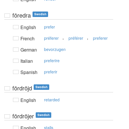
föredra
Swedish
English
prefer
,
,
French
préferer
préférer
preferer
German
bevorzugen
Italian
preferire
Spanish
preferir
fördröjd
Swedish
English
retarded
fördröjer
Swedish
English
stalls