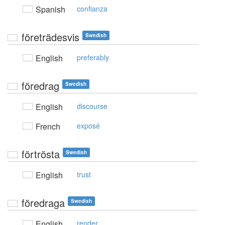
Spanish
confianza
företrädesvis
Swedish
English
preferably
föredrag
Swedish
English
discourse
French
exposé
förtrösta
Swedish
English
trust
föredraga
Swedish
English
render