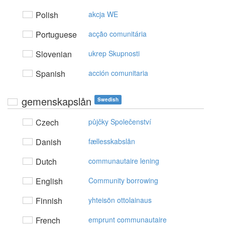
Polish
akcja WE
Portuguese
acção comunitária
Slovenian
ukrep Skupnosti
Spanish
acción comunitaria
gemenskapslån
Swedish
Czech
půjčky Společenství
Danish
fællesskabslån
Dutch
communautaire lening
English
Community borrowing
Finnish
yhteisön ottolainaus
French
emprunt communautaire