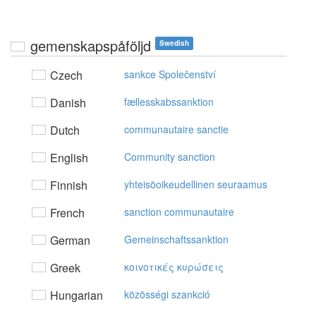
gemenskapspåföljd
Swedish
Czech
sankce Společenství
Danish
fællesskabssanktion
Dutch
communautaire sanctie
English
Community sanction
Finnish
yhteisöoikeudellinen seuraamus
French
sanction communautaire
German
Gemeinschaftssanktion
Greek
κoιvoτικές κυρώσεις
Hungarian
közösségi szankció