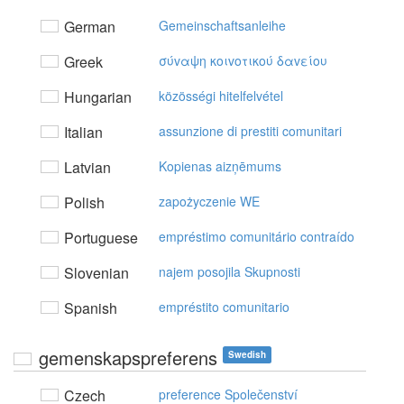
German
Gemeinschaftsanleihe
Greek
σύvαψη κoιvoτικoύ δαvείoυ
Hungarian
közösségi hitelfelvétel
Italian
assunzione di prestiti comunitari
Latvian
Kopienas aizņēmums
Polish
zapożyczenie WE
Portuguese
empréstimo comunitário contraído
Slovenian
najem posojila Skupnosti
Spanish
empréstito comunitario
gemenskapspreferens
Swedish
Czech
preference Společenství