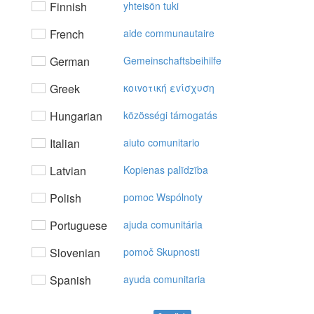
Finnish
yhteisön tuki
French
aide communautaire
German
Gemeinschaftsbeihilfe
Greek
κoιvoτική εvίσχυση
Hungarian
közösségi támogatás
Italian
aiuto comunitario
Latvian
Kopienas palīdzība
Polish
pomoc Wspólnoty
Portuguese
ajuda comunitária
Slovenian
pomoč Skupnosti
Spanish
ayuda comunitaria