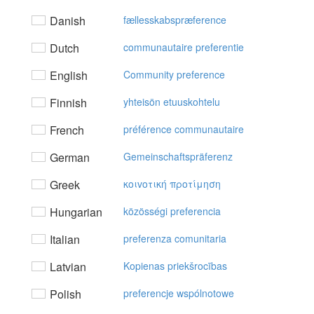
Danish
fællesskabspræference
Dutch
communautaire preferentie
English
Community preference
Finnish
yhteisön etuuskohtelu
French
préférence communautaire
German
Gemeinschaftspräferenz
Greek
κoιvoτική πρoτίμηση
Hungarian
közösségi preferencia
Italian
preferenza comunitaria
Latvian
Kopienas priekšrocības
Polish
preferencje wspólnotowe