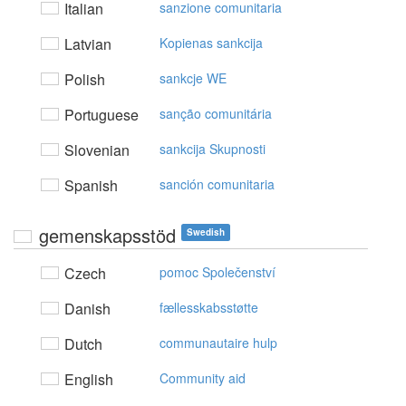
Italian
sanzione comunitaria
Latvian
Kopienas sankcija
Polish
sankcje WE
Portuguese
sanção comunitária
Slovenian
sankcija Skupnosti
Spanish
sanción comunitaria
gemenskapsstöd
Swedish
Czech
pomoc Společenství
Danish
fællesskabsstøtte
Dutch
communautaire hulp
English
Community aid