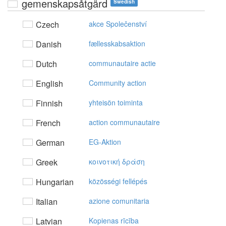
gemenskapsåtgärd
Swedish
Czech
akce Společenství
Danish
fællesskabsaktion
Dutch
communautaire actie
English
Community action
Finnish
yhteisön toiminta
French
action communautaire
German
EG-Aktion
Greek
κoιvoτική δράση
Hungarian
közösségi fellépés
Italian
azione comunitaria
Latvian
Kopienas rīcība