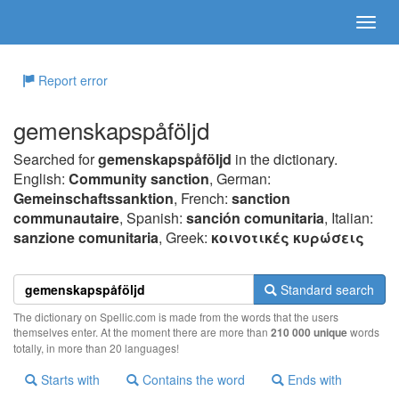
Report error
gemenskapspåföljd
Searched for
gemenskapspåföljd
in the dictionary.
English:
Community sanction
, German:
Gemeinschaftssanktion
, French:
sanction
communautaire
, Spanish:
sanción comunitaria
, Italian:
sanzione comunitaria
, Greek:
κoιvoτικές κυρώσεις
Standard search
The dictionary on Spellic.com is made from the words that the users
themselves enter. At the moment there are more than
210 000 unique
words
totally, in more than 20 languages!
Starts with
Contains the word
Ends with