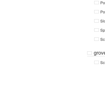
Po
Por
Sl
Sp
Sc
grov
Sc