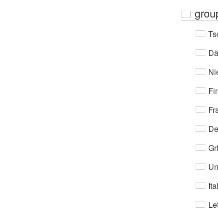
grou
Ts
Dä
Nie
Fi
Fr
De
Gri
Un
Ita
Let