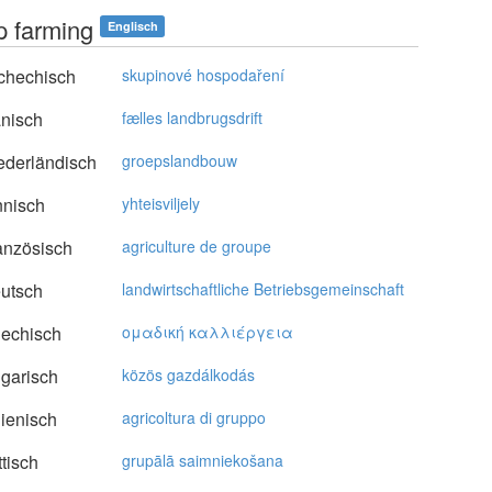
p farming
Englisch
chechisch
skupinové hospodaření
nisch
fælles landbrugsdrift
derländisch
groepslandbouw
nnisch
yhteisviljely
anzösisch
agriculture de groupe
utsch
landwirtschaftliche Betriebsgemeinschaft
echisch
oμαδική καλλιέργεια
garisch
közös gazdálkodás
lienisch
agricoltura di gruppo
tisch
grupālā saimniekošana