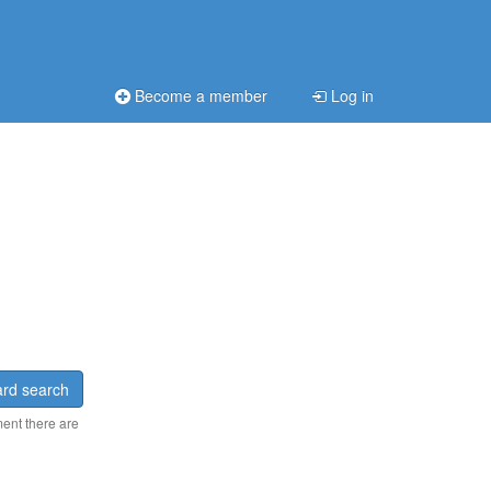
Become a member
Log in
rd search
ment there are