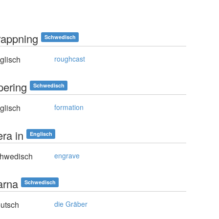
rappning
Schwedisch
glisch
roughcast
pering
Schwedisch
glisch
formation
ra in
Englisch
hwedisch
engrave
arna
Schwedisch
utsch
die Gräber