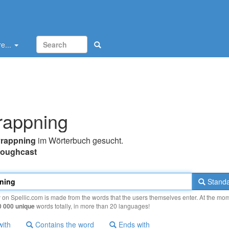
e...
rappning
vrappning
im Wörterbuch gesucht.
roughcast
Standa
y on Spellic.com is made from the words that the users themselves enter. At the mo
0 000 unique
words totally, in more than 20 languages!
with
Contains the word
Ends with