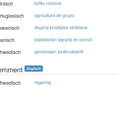
lnisch
kółko rolnicze
tugiesisch
agricultura de grupo
owenisch
skupna kmetijska obdelava
anisch
explotación agraria en común
hwedisch
gemensam jordbruksdrift
ernment
Englisch
hwedisch
regering