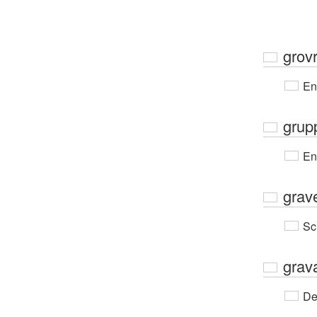
grov
En
grup
En
grave
Sc
grav
De