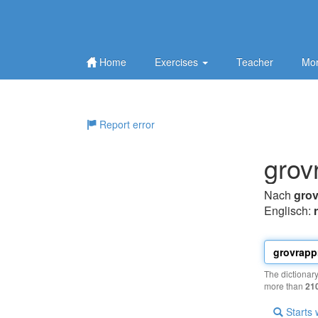
Home
Exercises
Teacher
Mor
Report error
grov
Nach
gro
Englisch:
The dictionar
more than
21
Starts 