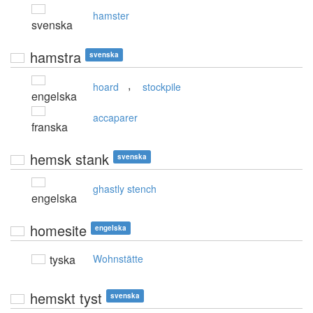
hamster
svenska
hamstra
svenska
,
hoard
stockpile
engelska
accaparer
franska
hemsk stank
svenska
ghastly stench
engelska
homesite
engelska
tyska
Wohnstätte
hemskt tyst
svenska