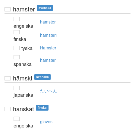
hamster
svenska
hamster
engelska
hamsteri
finska
tyska
Hamster
hámster
spanska
hämskt
svenska
たいへん
japanska
hanskat
finska
gloves
engelska