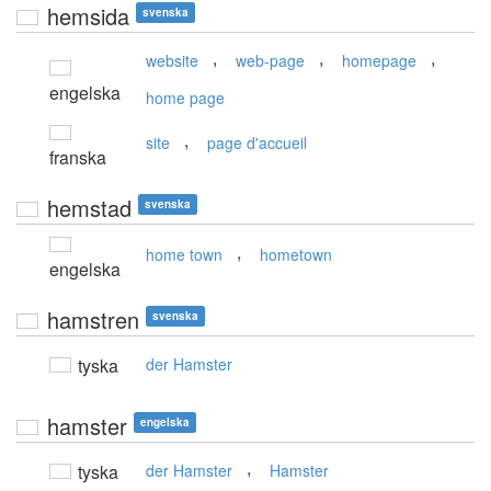
hemsida
svenska
,
,
,
website
web-page
homepage
engelska
home page
,
site
page d'accueil
franska
hemstad
svenska
,
home town
hometown
engelska
hamstren
svenska
tyska
der Hamster
hamster
engelska
,
tyska
der Hamster
Hamster