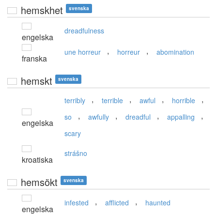
hemskhet
svenska
dreadfulness
engelska
,
,
une horreur
horreur
abomination
franska
hemskt
svenska
,
,
,
,
terribly
terrible
awful
horrible
,
,
,
,
so
awfully
dreadful
appalling
engelska
scary
strášno
kroatiska
hemsökt
svenska
,
,
infested
afflicted
haunted
engelska