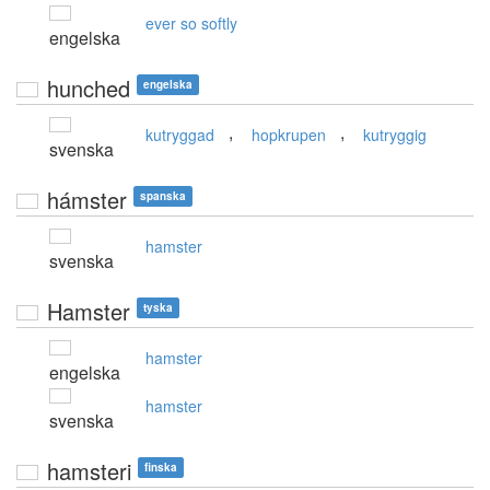
ever so softly
engelska
hunched
engelska
,
,
kutryggad
hopkrupen
kutryggig
svenska
hámster
spanska
hamster
svenska
Hamster
tyska
hamster
engelska
hamster
svenska
hamsteri
finska