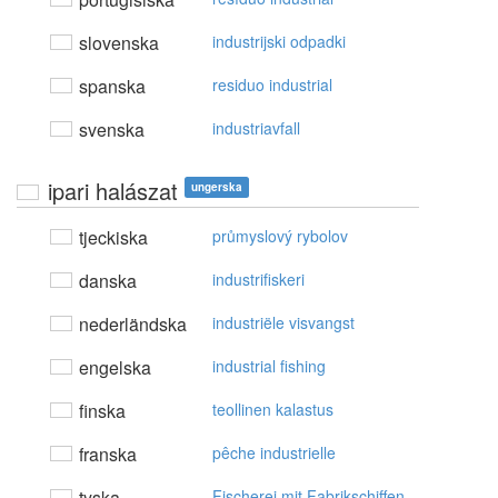
slovenska
industrijski odpadki
spanska
residuo industrial
svenska
industriavfall
ipari halászat
ungerska
tjeckiska
průmyslový rybolov
danska
industrifiskeri
nederländska
industriële visvangst
engelska
industrial fishing
finska
teollinen kalastus
franska
pêche industrielle
tyska
Fischerei mit Fabrikschiffen