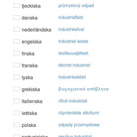
tjeckiska
průmyslový odpad
danska
industriaffald
nederländska
industrieafval
engelska
industrial waste
finska
teollisuusjätteet
franska
déchet industriel
tyska
Industrieabfall
grekiska
βιoμηχαvικά απόβλητα
italienska
rifiuti industriali
lettiska
rūpnieciskie atkritumi
polska
odpady przemysłowe
portugisiska
resíduo industrial