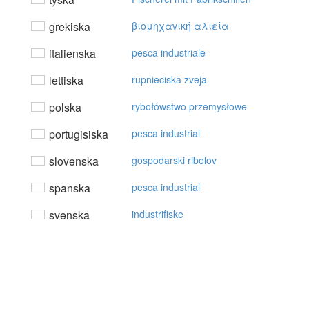
grekiska
βιoμηχαvική αλιεία
italienska
pesca industriale
lettiska
rūpnieciskā zveja
polska
rybołówstwo przemysłowe
portugisiska
pesca industrial
slovenska
gospodarski ribolov
spanska
pesca industrial
svenska
industrifiske