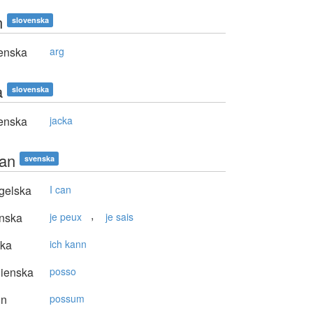
n
slovenska
enska
arg
a
slovenska
enska
jacka
kan
svenska
gelska
I can
,
nska
je peux
je sais
ska
ich kann
lienska
posso
in
possum