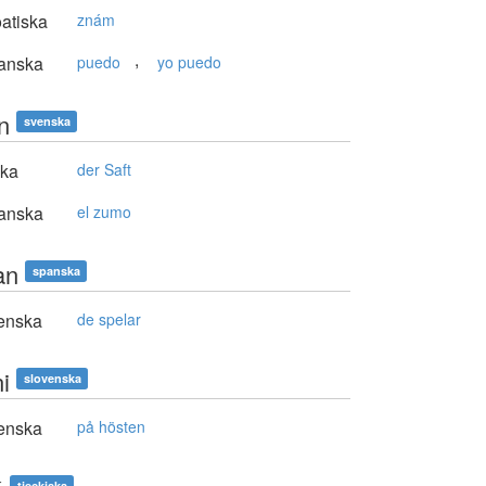
atiska
znám
,
anska
puedo
yo puedo
n
svenska
ska
der Saft
anska
el zumo
an
spanska
enska
de spelar
i
slovenska
enska
på hösten
tjeckiska