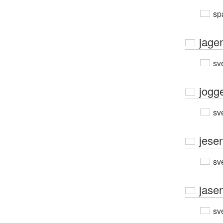
sp
jage
sv
jogg
sv
jese
sv
jase
sv