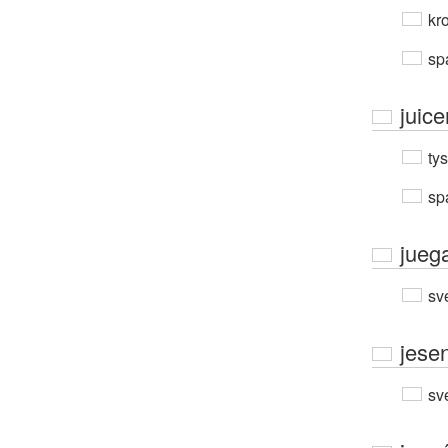
kro
sp
juice
ty
sp
jueg
sv
jesen
sv