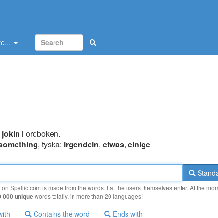
e...
r
jokin
i ordboken.
something
, tyska:
irgendein
,
etwas
,
einige
Standa
y on Spellic.com is made from the words that the users themselves enter. At the mo
0 000 unique
words totally, in more than 20 languages!
with
Contains the word
Ends with