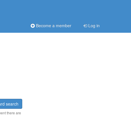
Become a member
Log in
rd search
ment there are