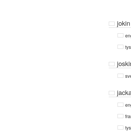
jokin
en
ty
joski
sv
jack
en
fra
ty