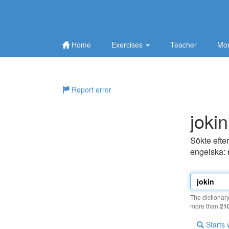
Home
Exercises
Teacher
Mor
Report error
jokin
Sökte efte
engelska:
The dictionar
more than
21
Starts 