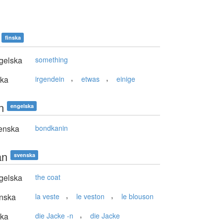
finska
gelska
something
,
,
ska
irgendein
etwas
einige
n
engelska
enska
bondkanin
an
svenska
gelska
the coat
,
,
nska
la veste
le veston
le blouson
,
ska
die Jacke -n
die Jacke