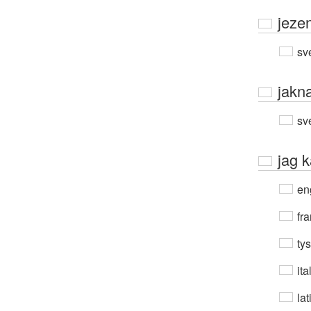
jeze
sv
jakn
sv
jag 
en
fra
ty
ita
lat