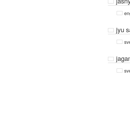
jasn
en
jyu 
sv
jaga
sv