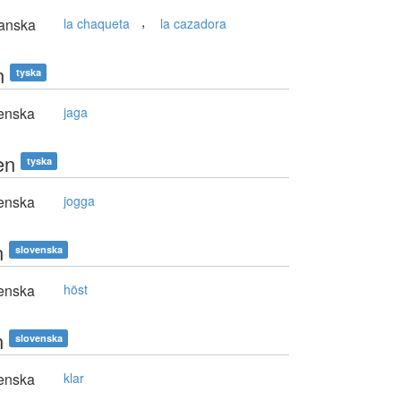
,
anska
la chaqueta
la cazadora
n
tyska
enska
jaga
en
tyska
enska
jogga
n
slovenska
enska
höst
n
slovenska
enska
klar