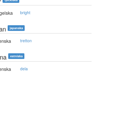
ý
gelska
bright
san
japanska
enska
tretton
ma
estniska
enska
dela