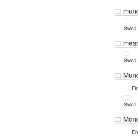
mun
Swedi
mean
Swedi
Mun
Fi
Swedi
Mon
En