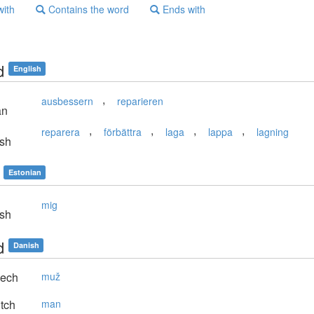
with
Contains the word
Ends with
d
English
,
ausbessern
reparieren
an
,
,
,
,
reparera
förbättra
laga
lappa
lagning
sh
Estonian
mig
sh
d
Danish
ech
muž
tch
man