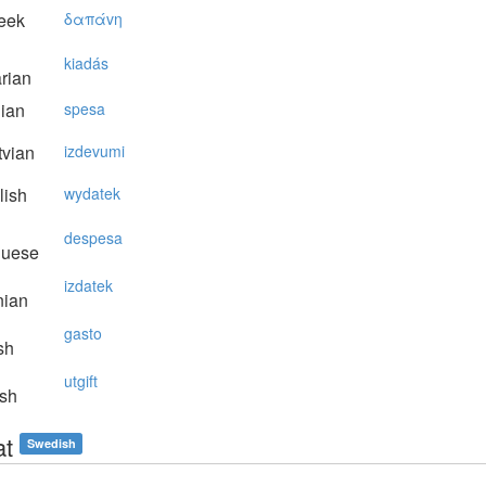
eek
δαπάvη
kiadás
rian
lian
spesa
vian
izdevumi
lish
wydatek
despesa
guese
izdatek
nian
gasto
sh
utgift
sh
t
Swedish