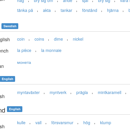
håg
bry sig om
ande
själ
bry sig
vara 
,
,
,
,
,
tänka på
akta
tankar
förstånd
hjärna
Swedish
,
,
,
glish
coin
coins
dime
nickel
,
ench
la pièce
la monnaie
монета
an
English
,
,
,
,
myntaväxter
myntverk
prägla
mintkaramell
sh
nd
English
,
,
,
,
kulle
vall
försvarsmur
hög
klump
sh