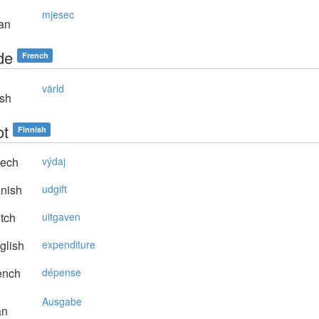
mjesec
an
de
French
värld
sh
t
Finnish
ech
výdaj
nish
udgift
tch
uitgaven
glish
expenditure
ench
dépense
Ausgabe
an