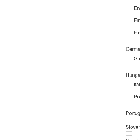
En
Fi
Fr
Germ
Gr
Hunga
Ita
Po
Portu
Slove