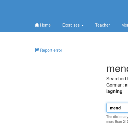
Home
Exercises
Teacher
Mor
Report error
men
Searched 
German:
a
lagning
The dictionar
more than
21