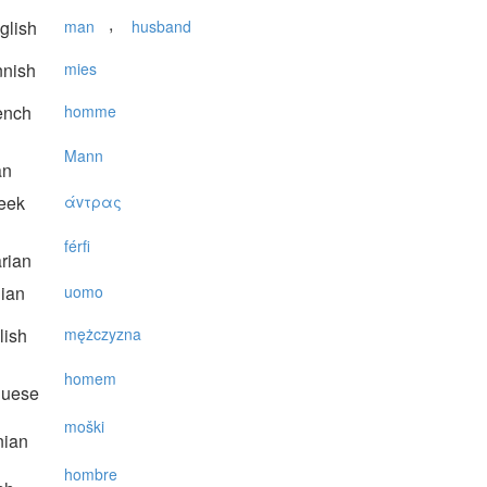
,
glish
man
husband
nnish
mies
ench
homme
Mann
an
eek
άvτρας
férfi
rian
lian
uomo
lish
mężczyzna
homem
guese
moški
nian
hombre