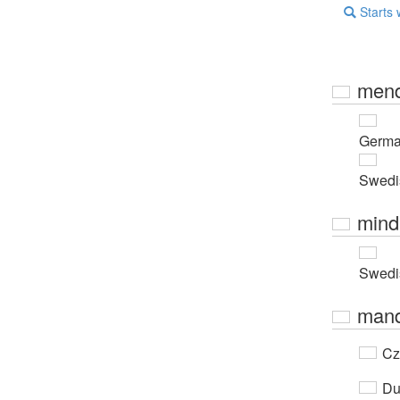
Starts 
men
Germ
Swedi
mind
Swedi
man
Cz
Du