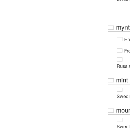
mynt
En
Fr
Russi
mint
Swedi
mou
Swedi