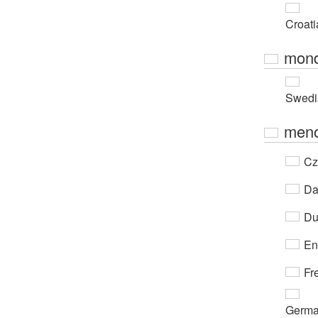
Croati
mon
Swedi
meno
Cz
Da
Du
En
Fr
Germ