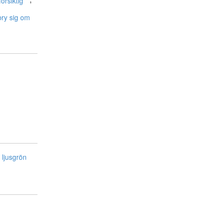
försiktig
bry sig om
ljusgrön