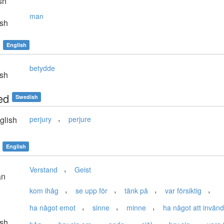
sh
man
sh
English
betydde
sh
ed
Swedish
,
glish
perjury
perjure
English
,
Verstand
Geist
an
,
,
,
,
kom ihåg
se upp för
tänk på
var försiktig
,
,
,
ha något emot
sinne
minne
ha något att invän
sh
,
,
,
,
,