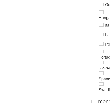
Gr
Hunga
Ita
Lat
Po
Portu
Slove
Spani
Swedi
mena