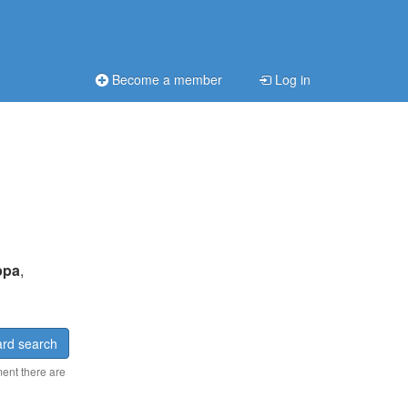
Become a member
Log in
ppa
,
rd search
ment there are