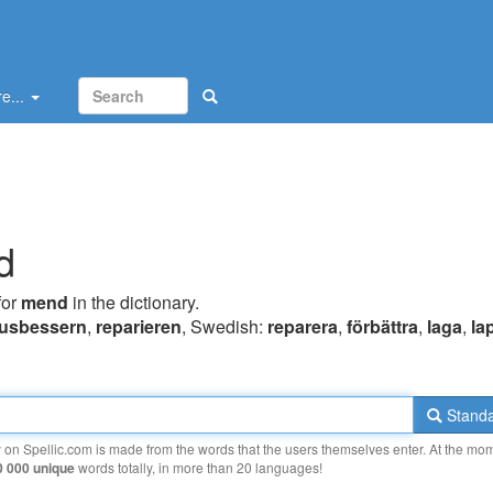
e...
d
for
mend
in the dictionary.
usbessern
,
reparieren
, Swedish:
reparera
,
förbättra
,
laga
,
la
Standa
y on Spellic.com is made from the words that the users themselves enter. At the mo
0 000 unique
words totally, in more than 20 languages!