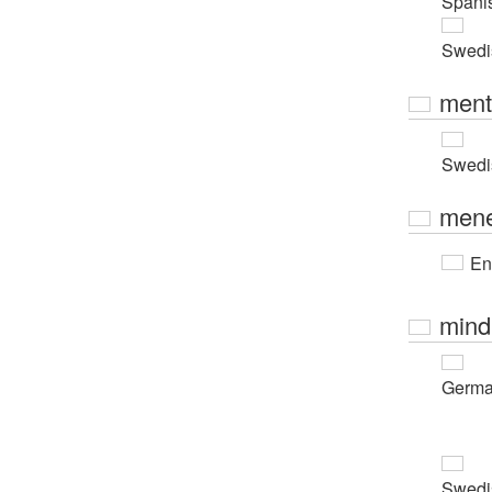
Spani
Swedi
ment
Swedi
men
En
mind
Germ
Swedi