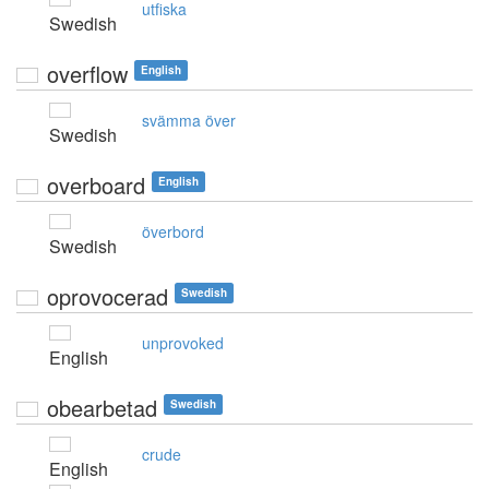
utfiska
Swedish
overflow
English
svämma över
Swedish
overboard
English
överbord
Swedish
oprovocerad
Swedish
unprovoked
English
obearbetad
Swedish
crude
English