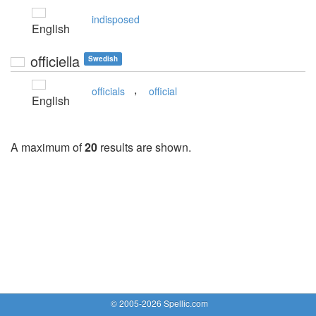
indisposed
English
officiella
Swedish
,
officials
official
English
A maximum of
20
results are shown.
© 2005-2026 Spellic.com