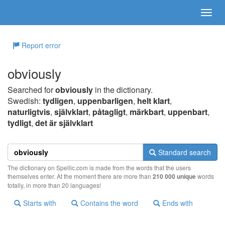
Report error
obviously
Searched for
obviously
in the dictionary.
Swedish:
tydligen
,
uppenbarligen
,
helt klart
,
naturligtvis
,
självklart
,
påtagligt
,
märkbart
,
uppenbart
,
tydligt
,
det är självklart
Standard search
The dictionary on Spellic.com is made from the words that the users
themselves enter. At the moment there are more than
210 000 unique
words
totally, in more than 20 languages!
Starts with
Contains the word
Ends with