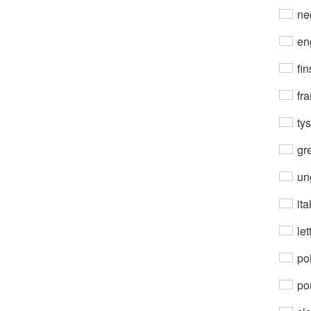
ne
en
fin
fra
ty
gre
un
ita
let
po
por