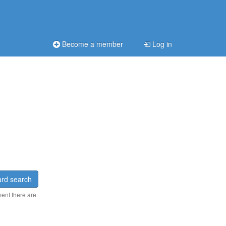
Become a member
Log in
rd search
ment there are