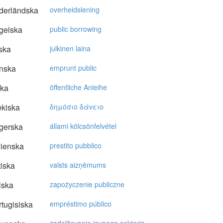
derländska
overheidslening
gelska
public borrowing
ska
julkinen laina
nska
emprunt public
ska
öffentliche Anleihe
kiska
δημόσιo δάvειo
gerska
állami kölcsönfelvétel
lienska
prestito pubblico
tiska
valsts aizņēmums
lska
zapożyczenie publiczne
tugisiska
empréstimo público