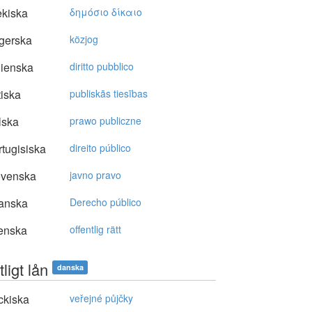
kiska
δημόσιo δίκαιo
gerska
közjog
lienska
diritto pubblico
tiska
publiskās tiesības
lska
prawo publiczne
tugisiska
direito público
ovenska
javno pravo
anska
Derecho público
enska
offentlig rätt
tligt lån
danska
ckiska
veřejné půjčky