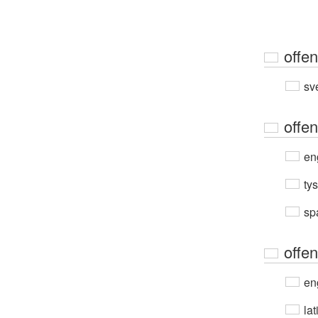
offen
sv
offen
en
ty
sp
offen
en
lat