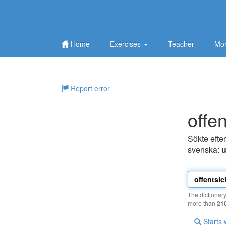
Home
Exercises
Teacher
Mor
Report error
offen
Sökte efte
svenska:
u
The dictionar
more than
21
Starts 