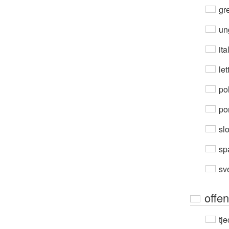
gre
un
ita
let
po
por
sl
sp
sv
offen
tje