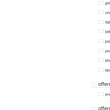
gre
un
ita
let
po
por
sl
sp
offen
en
offen