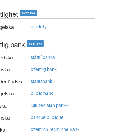
tlighet
svenska
gelska
publicity
tlig bank
svenska
ckiska
státní banka
nska
offentlig bank
derländska
staatsbank
gelska
public bank
ska
julkisen alan pankki
nska
banque publique
ska
öffentlich-rechtliche Bank