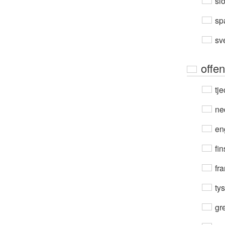
sl
sp
sv
offen
tje
ne
en
fin
fra
ty
gre