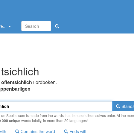
e...
tsichlich
r
offentsichlich
i ordboken.
ppenbarligen
Standa
y on Spellic.com is made from the words that the users themselves enter. At the mo
0 000 unique
words totally, in more than 20 languages!
with
Contains the word
Ends with