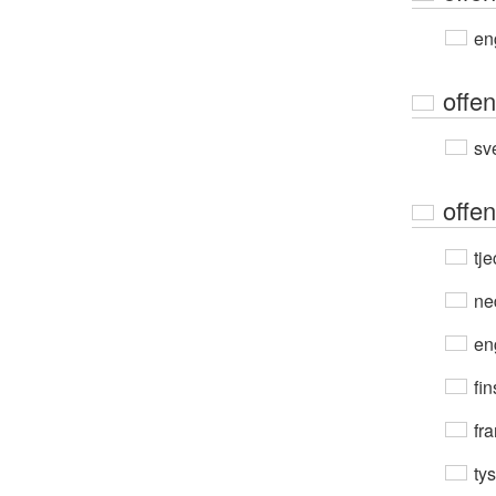
en
offen
sv
offen
tje
ne
en
fin
fra
ty