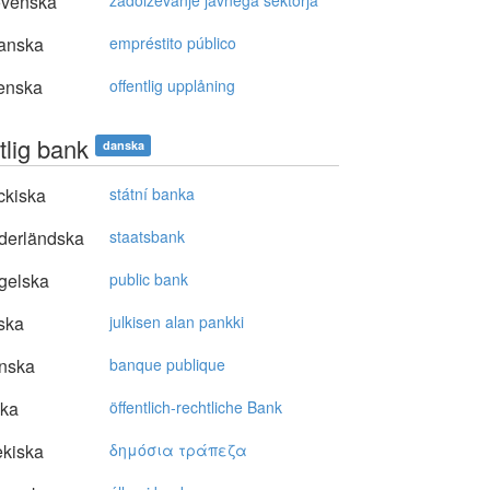
ovenska
zadolževanje javnega sektorja
anska
empréstito público
enska
offentlig upplåning
tlig bank
danska
ckiska
státní banka
derländska
staatsbank
gelska
public bank
ska
julkisen alan pankki
nska
banque publique
ska
öffentlich-rechtliche Bank
kiska
δημόσια τράπεζα