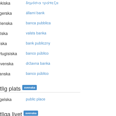
kiska
δημόσια τράπεζα
gerska
állami bank
lienska
banca pubblica
tiska
valsts banka
lska
bank publiczny
tugisiska
banco público
ovenska
državna banka
anska
banco público
tlig plats
svenska
gelska
public place
tliga livet
svenska