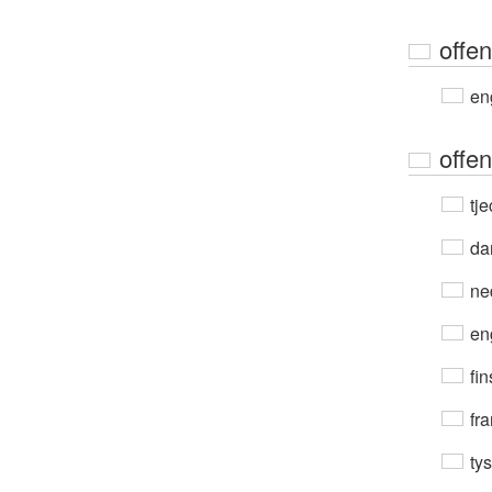
offen
en
offen
tje
da
ne
en
fin
fra
ty