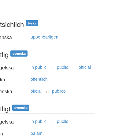
tsichlich
tyska
enska
uppenbarligen
tlig
svenska
,
,
gelska
in public
public
official
ska
öffentlich
,
anska
oficial
público
tligt
svenska
,
gelska
in public
public
in
palam