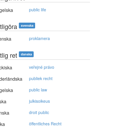
gelska
public life
tligöra
svenska
enska
proklamera
tlig ret
danska
ckiska
veřejné právo
derländska
publiek recht
gelska
public law
ska
julkisoikeus
nska
droit public
ska
öffentliches Recht