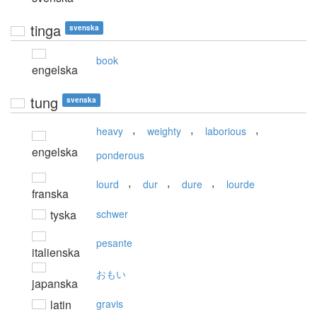
tinga
svenska
book
engelska
tung
svenska
,
,
,
heavy
weighty
laborious
engelska
ponderous
,
,
,
lourd
dur
dure
lourde
franska
tyska
schwer
pesante
italienska
おもい
japanska
latin
gravis