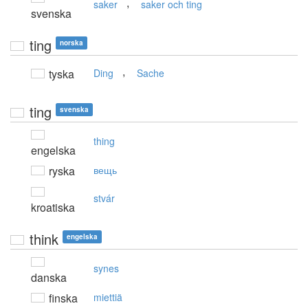
,
saker
saker och ting
svenska
ting
norska
,
tyska
Ding
Sache
ting
svenska
thing
engelska
ryska
вещь
stvár
kroatiska
think
engelska
synes
danska
finska
miettiä