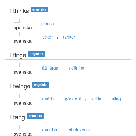
thinks
engelska
piensa
spanska
,
tycker
tänker
svenska
tinge
engelska
,
lätt färga
skiftning
svenska
twinge
engelska
,
,
,
smärta
göra ont
svida
sting
svenska
tang
engelska
,
stark lukt
stark smak
svenska