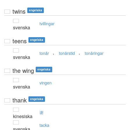
twins
engelska
tvillingar
svenska
teens
engelska
,
,
tonår
tonårstid
tonåringar
svenska
the wing
engelska
vingen
svenska
thank
engelska
谢
kinesiska
tacka
svenska