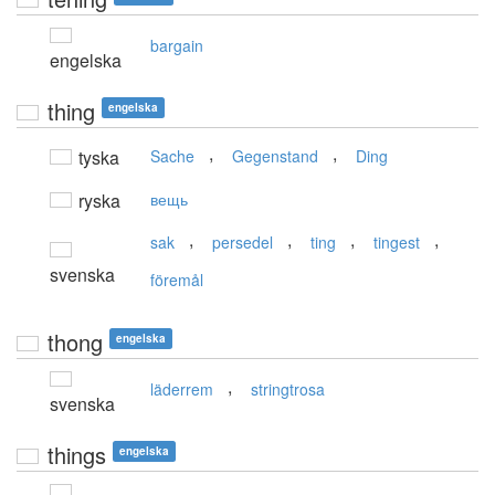
bargain
engelska
thing
engelska
,
,
tyska
Sache
Gegenstand
Ding
ryska
вещь
,
,
,
,
sak
persedel
ting
tingest
svenska
föremål
thong
engelska
,
läderrem
stringtrosa
svenska
things
engelska