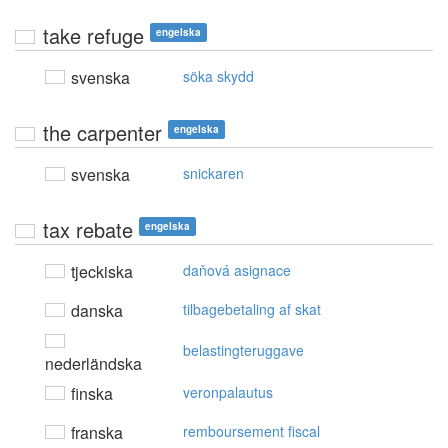
take refuge
engelska
svenska
söka skydd
the carpenter
engelska
svenska
snickaren
tax rebate
engelska
tjeckiska
daňová asignace
danska
tilbagebetaling af skat
belastingteruggave
nederländska
finska
veronpalautus
franska
remboursement fiscal