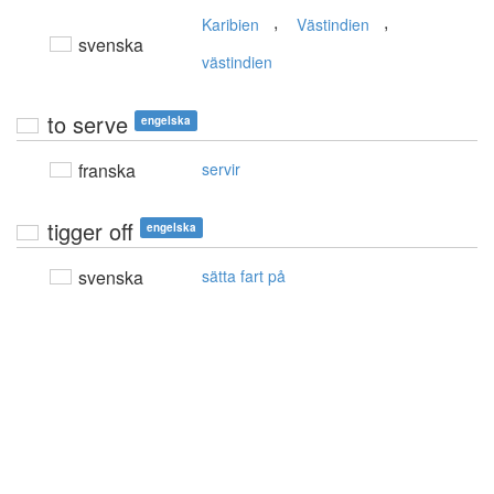
,
,
Karibien
Västindien
svenska
västindien
to serve
engelska
franska
servir
tigger off
engelska
svenska
sätta fart på