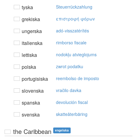
tyska
Steuerrückzahlung
grekiska
επιστρoφή φόρωv
ungerska
adó-visszatérítés
italienska
rimborso fiscale
lettiska
nodokļu atvieglojums
polska
zwrot podatku
portugisiska
reembolso de imposto
slovenska
vračilo davka
spanska
devolución fiscal
svenska
skatteåterbäring
the Caribbean
engelska