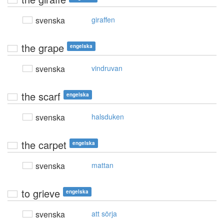
svenska
giraffen
the grape
engelska
svenska
vindruvan
the scarf
engelska
svenska
halsduken
the carpet
engelska
svenska
mattan
to grieve
engelska
svenska
att sörja