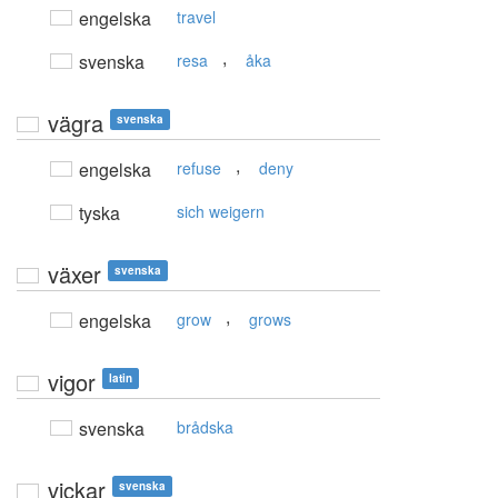
engelska
travel
,
svenska
resa
åka
vägra
svenska
,
engelska
refuse
deny
tyska
sich weigern
växer
svenska
,
engelska
grow
grows
vigor
latin
svenska
brådska
vickar
svenska