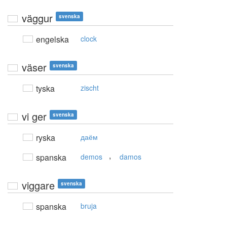
väggur
svenska
engelska
clock
väser
svenska
tyska
zischt
vi ger
svenska
ryska
даём
,
spanska
demos
damos
viggare
svenska
spanska
bruja