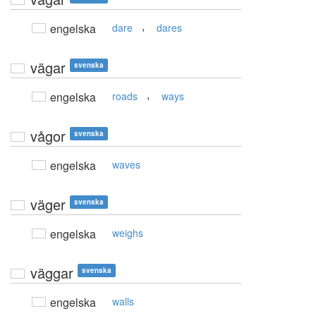
,
engelska
dare
dares
vägar
svenska
,
engelska
roads
ways
vågor
svenska
engelska
waves
väger
svenska
engelska
weighs
väggar
svenska
engelska
walls