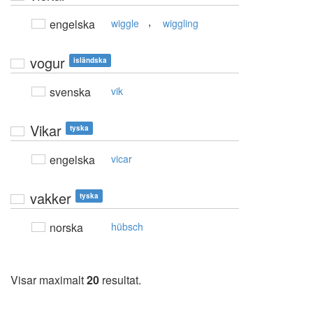
,
engelska
wiggle
wiggling
vogur
isländska
svenska
vik
Vikar
tyska
engelska
vicar
vakker
tyska
norska
hübsch
Visar maximalt
20
resultat.