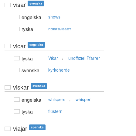
visar
svenska
engelska
shows
ryska
показывает
vicar
engelska
,
tyska
Vikar
unoffiziel Pfarrer
svenska
kyrkoherde
viskar
svenska
,
engelska
whispers
whisper
tyska
flüstern
viajar
spanska