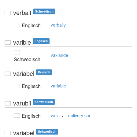
verbalt
Schwedisch
Englisch
verbally
varible
Englisch
växlande
Schwedisch
variabel
Deutsch
Englisch
variable
varubil
Schwedisch
,
Englisch
van
delivery car
variabel
Schwedisch