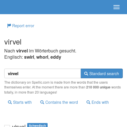
Report error
virvel
Nach
virvel
im Wörterbuch gesucht.
Englisch:
swirl
,
whorl
,
eddy
Standard search
The dictionary on Spellic.com is made from the words that the users
themselves enter. At the moment there are more than
210 000 unique
words
totally, in more than 20 languages!
Starts with
Contains the word
Ends with
virvel
Schwedisch