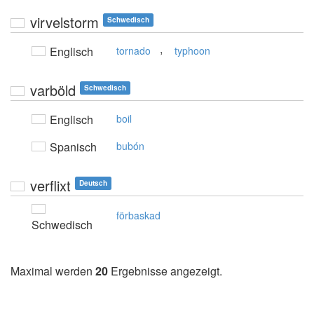
virvelstorm
Schwedisch
,
Englisch
tornado
typhoon
varböld
Schwedisch
Englisch
boil
Spanisch
bubón
verflixt
Deutsch
förbaskad
Schwedisch
Maximal werden
20
Ergebnisse angezeigt.