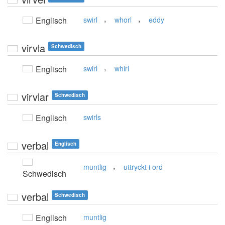
,
,
Englisch
swirl
whorl
eddy
virvla
Schwedisch
,
Englisch
swirl
whirl
virvlar
Schwedisch
Englisch
swirls
verbal
Englisch
,
muntlig
uttryckt i ord
Schwedisch
verbal
Schwedisch
Englisch
muntlig