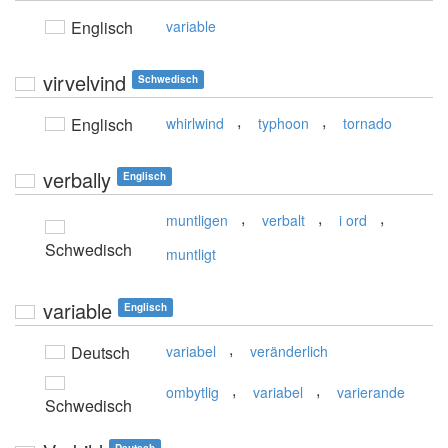
Englisch
variable
virvelvind
Schwedisch
,
,
Englisch
whirlwind
typhoon
tornado
verbally
Englisch
,
,
,
muntligen
verbalt
i ord
Schwedisch
muntligt
variable
Englisch
,
Deutsch
variabel
veränderlich
,
,
ombytlig
variabel
varierande
Schwedisch