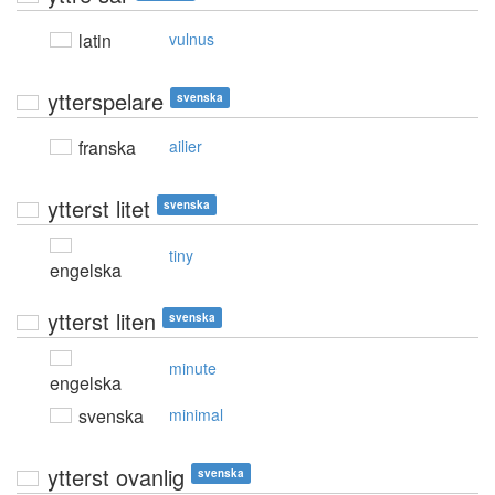
latin
vulnus
ytterspelare
svenska
franska
ailier
ytterst litet
svenska
tiny
engelska
ytterst liten
svenska
minute
engelska
svenska
minimal
ytterst ovanlig
svenska