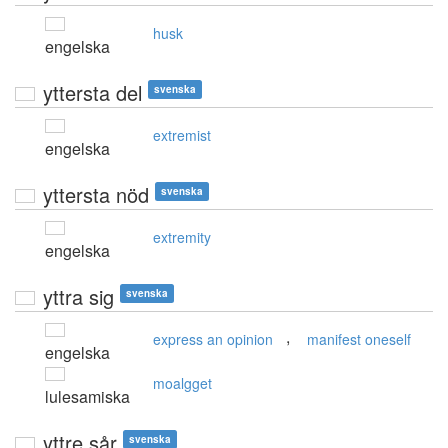
husk
engelska
yttersta del
svenska
extremist
engelska
yttersta nöd
svenska
extremity
engelska
yttra sig
svenska
,
express an opinion
manifest oneself
engelska
moalgget
lulesamiska
yttre sår
svenska