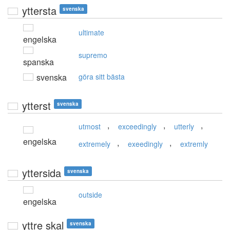
yttersta
svenska
ultimate
engelska
supremo
spanska
svenska
göra sitt bästa
ytterst
svenska
,
,
,
utmost
exceedingly
utterly
engelska
,
,
extremely
exeedingly
extremly
yttersida
svenska
outside
engelska
yttre skal
svenska