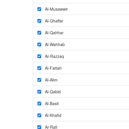
Al-Musawwir
Al-Ghaffar
Al-Qahhar
Al-Wahhab
Ar-Razzaq
Al-Fattah
Al-Alim
Al-Qabid
Al-Basit
Al-Khafid
Ar-Rafi