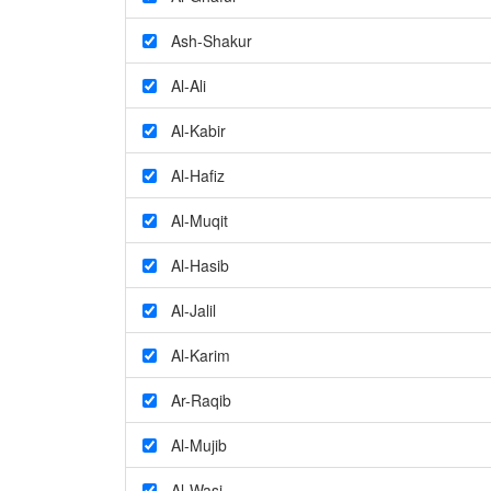
Ash-Shakur
Al-Ali
Al-Kabir
Al-Hafiz
Al-Muqit
Al-Hasib
Al-Jalil
Al-Karim
Ar-Raqib
Al-Mujib
Al-Wasi