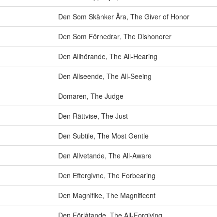
Den Som Skänker Ära
,
The Giver of Honor
Den Som Förnedrar
,
The Dishonorer
Den Allhörande
,
The All-Hearing
Den Allseende
,
The All-Seeing
Domaren
,
The Judge
Den Rättvise
,
The Just
Den Subtile
,
The Most Gentle
Den Allvetande
,
The All-Aware
Den Eftergivne
,
The Forbearing
Den Magnifike
,
The Magnificent
Den Förlåtande
,
The All-Forgiving