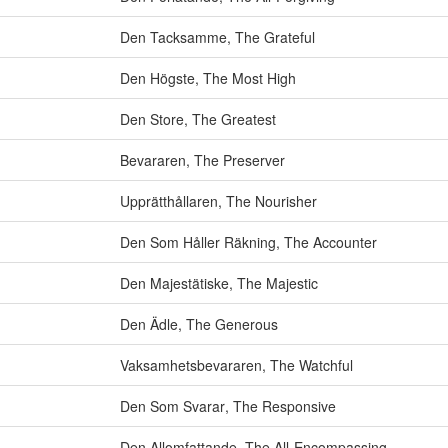
Den Tacksamme
,
The Grateful
Den Högste
,
The Most High
Den Store
,
The Greatest
Bevararen
,
The Preserver
Upprätthållaren
,
The Nourisher
Den Som Håller Räkning
,
The Accounter
Den Majestätiske
,
The Majestic
Den Ädle
,
The Generous
Vaksamhetsbevararen
,
The Watchful
Den Som Svarar
,
The Responsive
Den Allomfattande
,
The All-Encompassing