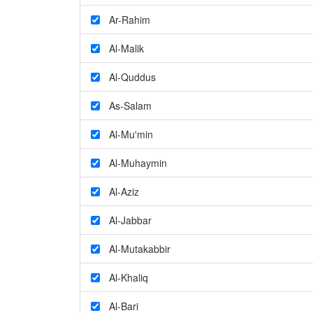
Ar-Rahim
Al-Malik
Al-Quddus
As-Salam
Al-Mu'min
Al-Muhaymin
Al-Aziz
Al-Jabbar
Al-Mutakabbir
Al-Khaliq
Al-Bari