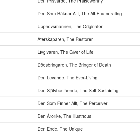
Den Prisvärde
,
The Praiseworthy
Den Som Räknar Allt
,
The All-Enumerating
Upphovsmannen
,
The Originator
Återskaparen
,
The Restorer
Livgivaren
,
The Giver of Life
Dödsbringaren
,
The Bringer of Death
Den Levande
,
The Ever-Living
Den Självbestående
,
The Self-Sustaining
Den Som Finner Allt
,
The Perceiver
Den Ärorike
,
The Illustrious
Den Ende
,
The Unique