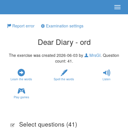
Report error
Examination settings
Dear Diary - ord
The exercise was created 2026-06-03 by
MrsGI
. Question
count: 41.
Learn the words
Spell the words
Listen
Play games
Select questions (
41
)