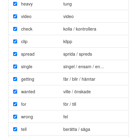
heavy
tung
video
video
check
kolla / kontrollera
clip
klipp
spread
sprida / spreds
single
singel / ensam / enstaka
getting
får / blir / hämtar
wanted
ville / önskade
for
för / till
wrong
fel
tell
berätta / säga