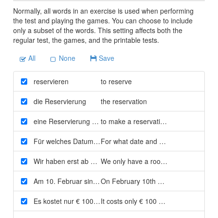
Normally, all words in an exercise is used when performing
the test and playing the games. You can choose to include
only a subset of the words. This setting affects both the
regular test, the games, and the printable tests.
All
None
Save
reservieren
to reserve
die Reservierung
the reservation
eine Reservierung machen
to make a reservation
Für welches Datum und für welche Zeit möchten Sie ein D
For what date and time would you like
Wir haben erst ab 15:00 Uhr ein Zimmer frei
We only have a room available from 1
Am 10. Februar sind alle Zimmer belegt
On February 10th all rooms are occup
Es kostet nur € 100 pro Nacht
It costs only € 100 per night