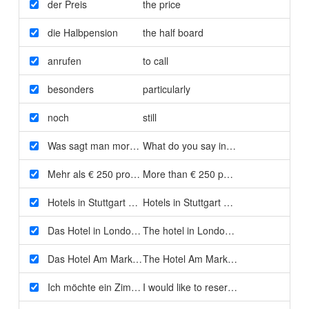
der Preis
the price
die Halbpension
the half board
anrufen
to call
besonders
particularly
noch
still
Was sagt man morgens?
What do you say in the morning?
Mehr als € 250 pro Nacht ist für Sie zu teuer
More than € 250 per night is too expen
Hotels in Stuttgart weniger kosten als Hotels in London
Hotels in Stuttgart cost less than hote
Das Hotel in London ist teurer als das Hotel in Stuttgart
The hotel in London is more expensive 
Das Hotel Am Markt ist billiger als das Hotel Royal
The Hotel Am Markt is cheaper than t
Ich möchte ein Zimmer für zwei Personen reservieren
I would like to reserve a room for two