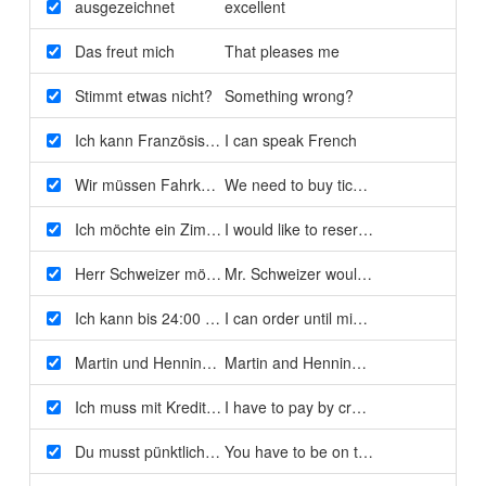
ausgezeichnet
excellent
Das freut mich
That pleases me
Stimmt etwas nicht?
Something wrong?
Ich kann Französisch sprechen
I can speak French
Wir müssen Fahrkarten kaufen
We need to buy tickets
Ich möchte ein Zimmer reservieren
I would like to reserve a room
Herr Schweizer möchte mit dem Mitarbeiter sprechen
Mr. Schweizer would like to speak to 
Ich kann bis 24:00 Uhr bestellen
I can order until midnight
Martin und Henning können bis Mitternacht bestellen
Martin and Henning can order until mi
Ich muss mit Kreditkarte bezahlen
I have to pay by credit card
Du musst pünktlich sein
You have to be on time (informal singu