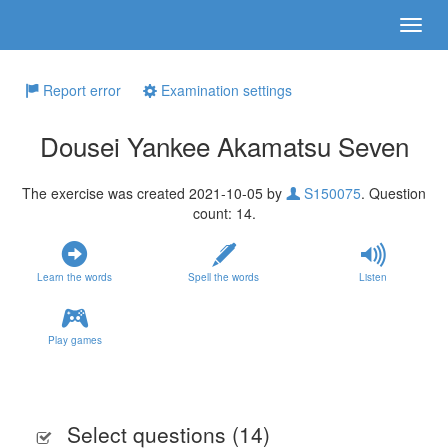
Report error
Examination settings
Dousei Yankee Akamatsu Seven
The exercise was created 2021-10-05 by
S150075
. Question
count: 14.
Learn the words
Spell the words
Listen
Play games
Select questions (
14
)