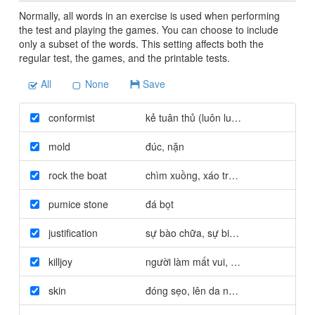
Normally, all words in an exercise is used when performing
the test and playing the games. You can choose to include
only a subset of the words. This setting affects both the
regular test, the games, and the printable tests.
All
None
Save
conformist
kẻ tuân thủ (luôn luôn theo một tập tụ
mold
đúc
,
nặn
rock the boat
chìm xuồng, xáo trộn tình hình
pumice stone
đá bọt
justification
sự bào chữa
,
sự biện hộ
,
lý do
killjoy
người làm mất vui
,
người phá đám
skin
đóng sẹo
,
lên da non (vết thương)