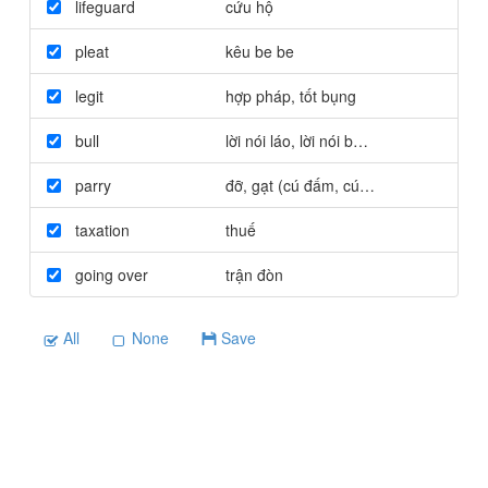
lifeguard
cứu hộ
pleat
kêu be be
legit
hợp pháp
,
tốt bụng
bull
lời nói láo
,
lời nói bậy bạ
,
lời nói khoác
parry
đỡ
,
gạt (cú đấm
,
cú đánh...)
taxation
thuế
going over
trận đòn
All
None
Save