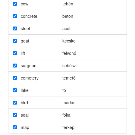
cow
tehén
concrete
beton
steel
acél
goat
kecske
lift
felvonó
surgeon
sebész
cemetery
temető
lake
tó
bird
madár
seal
fóka
map
térkép