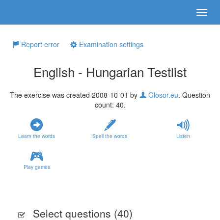
Report error
Examination settings
English - Hungarian Testlist
The exercise was created 2008-10-01 by
Glosor.eu
. Question
count: 40.
Learn the words
Spell the words
Listen
Play games
Select questions (
40
)