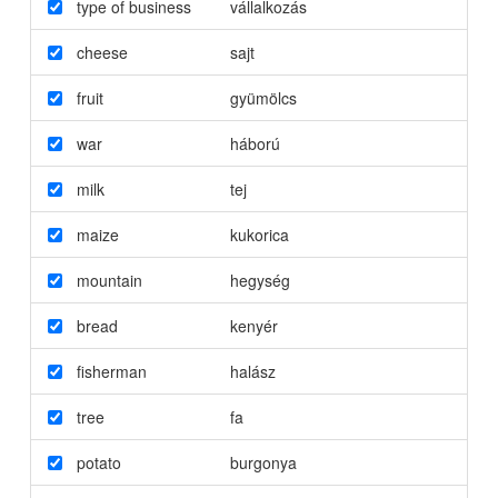
type of business
vállalkozás
cheese
sajt
fruit
gyümölcs
war
háború
milk
tej
maize
kukorica
mountain
hegység
bread
kenyér
fisherman
halász
tree
fa
potato
burgonya