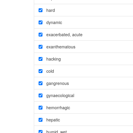
hard
dynamic
exacerbated
,
acute
exanthematous
hacking
cold
gangrenous
gynaecological
hemorrhagic
hepatic
humid
,
wet