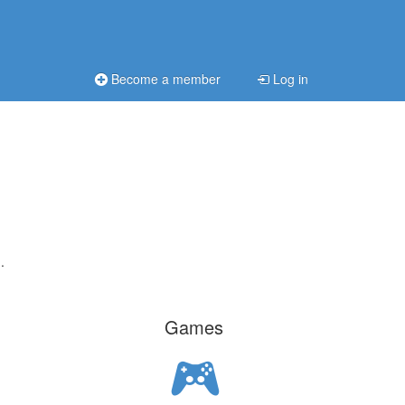
Become a member
Log in
.
Games