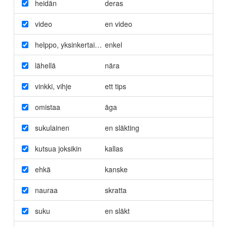
heidän
deras
video
en video
helppo
,
yksinkertainen
enkel
lähellä
nära
vinkki
,
vihje
ett tips
omistaa
äga
sukulainen
en släkting
kutsua joksikin
kallas
ehkä
kanske
nauraa
skratta
suku
en släkt