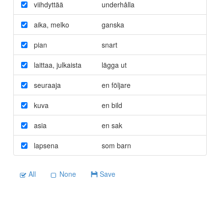
viihdyttää
underhålla
aika
,
melko
ganska
pian
snart
laittaa
,
julkaista
lägga ut
seuraaja
en följare
kuva
en bild
asia
en sak
lapsena
som barn
All
None
Save