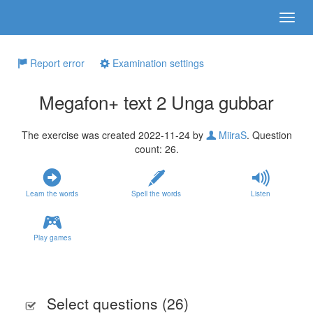
Report error
Examination settings
Megafon+ text 2 Unga gubbar
The exercise was created 2022-11-24 by
MiiraS
. Question
count: 26.
Learn the words
Spell the words
Listen
Play games
Select questions (
26
)