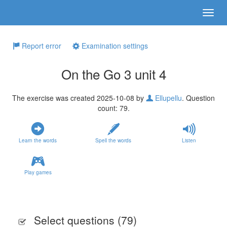
Report error
Examination settings
On the Go 3 unit 4
The exercise was created 2025-10-08 by
Ellupellu
. Question
count: 79.
Learn the words
Spell the words
Listen
Play games
Select questions (
79
)