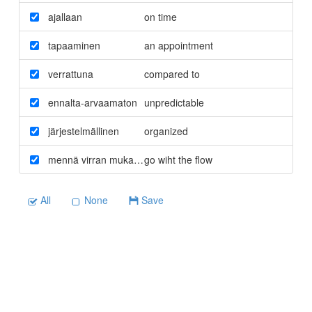
ajallaan
on time
tapaaminen
an appointment
verrattuna
compared to
ennalta-arvaamaton
unpredictable
järjestelmällinen
organized
mennä virran mukana
go wiht the flow
All
None
Save