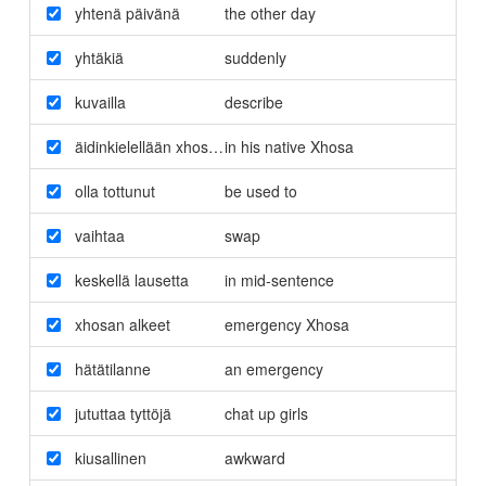
yhtenä päivänä
the other day
yhtäkiä
suddenly
kuvailla
describe
äidinkielellään xhosalla
in his native Xhosa
olla tottunut
be used to
vaihtaa
swap
keskellä lausetta
in mid-sentence
xhosan alkeet
emergency Xhosa
hätätilanne
an emergency
jututtaa tyttöjä
chat up girls
kiusallinen
awkward