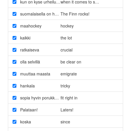
kun on kyse urheilusta
when it comes to sport
suomalaisella on homma hallussa
The Finn rocks!
maahockey
hockey
kaikki
the lot
ratkaiseva
crucial
olla selvillä
be clear on
muuttaa maasta
emigrate
hankala
tricky
sopia hyvin porukkaan
fit right in
Palataan!
Laters!
koska
since