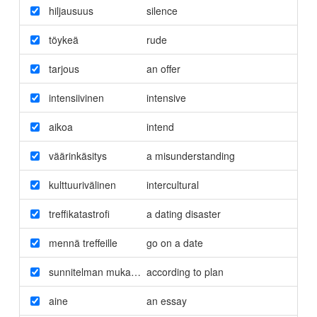
hiljausuus
silence
töykeä
rude
tarjous
an offer
intensiivinen
intensive
aikoa
intend
väärinkäsitys
a misunderstanding
kulttuurivälinen
intercultural
treffikatastrofi
a dating disaster
mennä treffeille
go on a date
sunnitelman mukaaan
according to plan
aine
an essay