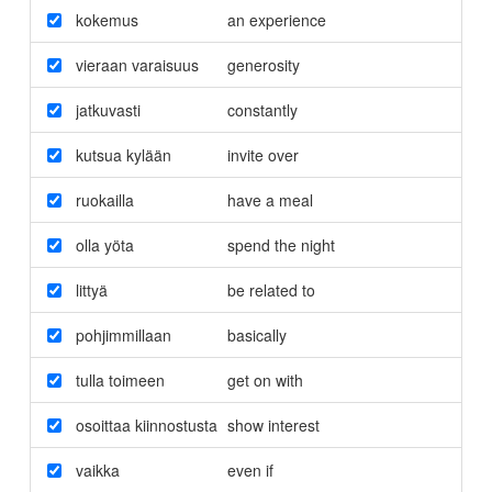
kokemus
an experience
vieraan varaisuus
generosity
jatkuvasti
constantly
kutsua kylään
invite over
ruokailla
have a meal
olla yöta
spend the night
littyä
be related to
pohjimmillaan
basically
tulla toimeen
get on with
osoittaa kiinnostusta
show interest
vaikka
even if