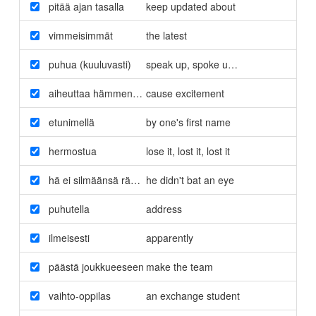
pitää ajan tasalla
keep updated about
vimmeisimmät
the latest
puhua (kuuluvasti)
speak up
,
spoke up
,
spoken up
aiheuttaa hämmennystä
cause excitement
etunimellä
by one's first name
hermostua
lose it
,
lost it
,
lost it
hä ei silmäänsä räpäyttänyt
he didn't bat an eye
puhutella
address
ilmeisesti
apparently
päästä joukkueeseen
make the team
vaihto-oppilas
an exchange student