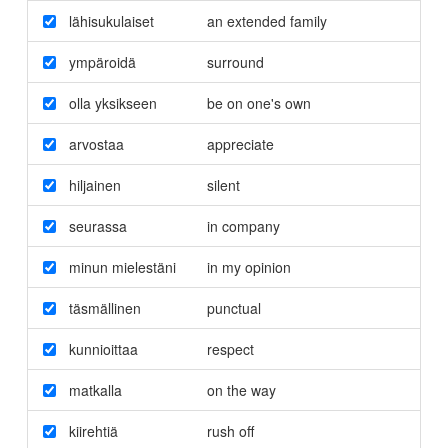
lähisukulaiset
an extended family
ympäroidä
surround
olla yksikseen
be on one's own
arvostaa
appreciate
hiljainen
silent
seurassa
in company
minun mielestäni
in my opinion
täsmällinen
punctual
kunnioittaa
respect
matkalla
on the way
kiirehtiä
rush off