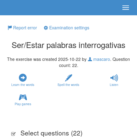
Report error
Examination settings
Ser/Estar palabras interrogativas
The exercise was created 2025-10-22 by
mascaro
. Question
count: 22.
Learn the words
Spell the words
Listen
Play games
Select questions (
22
)