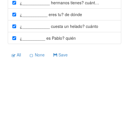
¿____________ hermanos tienes?
cuántos
¿___________ eres tu?
de dónde
¿____________ cuesta un helado?
cuánto
¿__________ es Pablo?
quién
All
None
Save