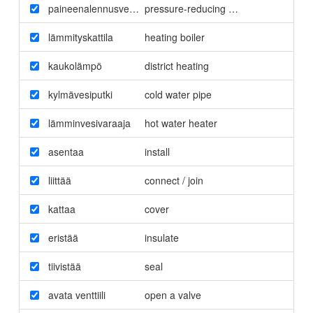
paineenalennusventtiili
pressure-reducing valve
lämmityskattila
heating boiler
kaukolämpö
district heating
kylmävesiputki
cold water pipe
lämminvesivaraaja
hot water heater
asentaa
install
liittää
connect / join
kattaa
cover
eristää
insulate
tiivistää
seal
avata venttiili
open a valve