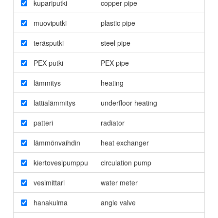
kupariputki
copper pipe
muoviputki
plastic pipe
teräsputki
steel pipe
PEX-putki
PEX pipe
lämmitys
heating
lattialämmitys
underfloor heating
patteri
radiator
lämmönvaihdin
heat exchanger
kiertovesipumppu
circulation pump
vesimittari
water meter
hanakulma
angle valve