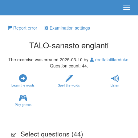
Report error
Examination settings
TALO-sanasto englanti
The exercise was created 2025-03-10 by
reettalaitilaeduko
.
Question count: 44.
Learn the words
Spell the words
Listen
Play games
Select questions (
44
)