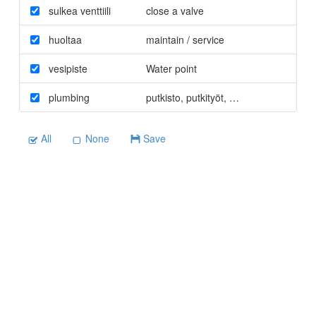
sulkea venttiili
close a valve
huoltaa
maintain / service
vesipiste
Water point
plumbing
putkisto
,
putkityöt
,
putkitus
All
None
Save