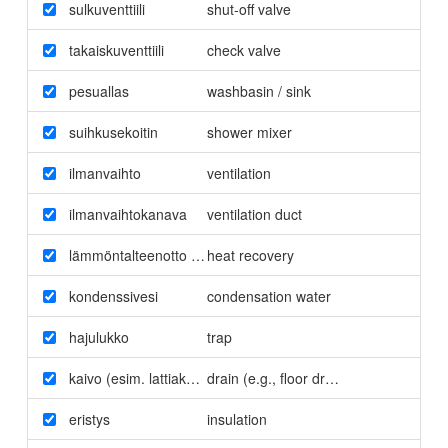
sulkuventtiili
shut-off valve
takaiskuventtiili
check valve
pesuallas
washbasin / sink
suihkusekoitin
shower mixer
ilmanvaihto
ventilation
ilmanvaihtokanava
ventilation duct
lämmöntalteenotto (LTO)
heat recovery
kondenssivesi
condensation water
hajulukko
trap
kaivo (esim. lattiakaivo)
drain (e.g.
,
floor drain)
eristys
insulation