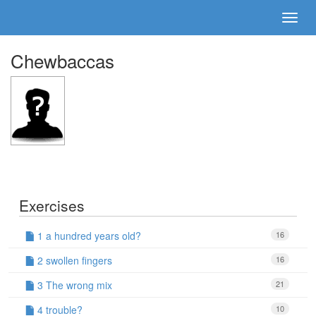
Chewbaccas
Exercises
1 a hundred years old?
16
2 swollen fingers
16
3 The wrong mix
21
4 trouble?
10