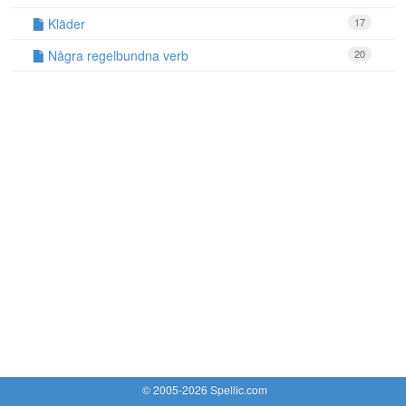
Kläder
17
Några regelbundna verb
20
© 2005-2026 Spellic.com