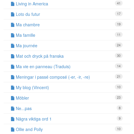
Living in America
41
Loto du futur
17
Ma chambre
19
Ma famille
11
Ma journée
24
Mat och dryck på franska
30
Ma vie en panneau (Traduis)
14
Meningar i passé composé (-er, -ir, -re)
21
My blog (Vincent)
10
Möbler
23
Ne...pas
8
Några viktiga ord 1
9
Ollie and Polly
10