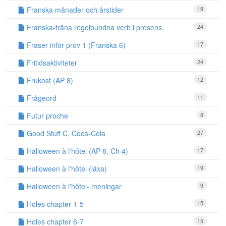
Franska månader och årstider
19
Franska-träna regelbundna verb i presens
24
Fraser inför prov 1 (Franska 6)
17
Fritidsaktiviteter
24
Frukost (AP 8)
12
Frågeord
11
Futur proche
8
Good Stuff C, Coca-Cola
27
Halloween à l'hôtel (AP 8, Ch 4)
17
Halloween à l'hôtel (läxa)
19
Halloween à l'hôtel- meningar
9
Holes chapter 1-5
15
Holes chapter 6-7
15