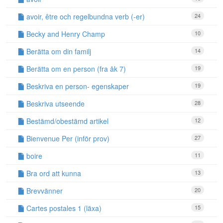
avoir, être och regelbundna verb (-er)
24
Becky and Henry Champ
10
Berätta om din familj
14
Berätta om en person (fra åk 7)
19
Beskriva en person- egenskaper
19
Beskriva utseende
28
Bestämd/obestämd artikel
12
Bienvenue Per (inför prov)
27
boire
11
Bra ord att kunna
13
Brevvänner
20
Cartes postales 1 (läxa)
15