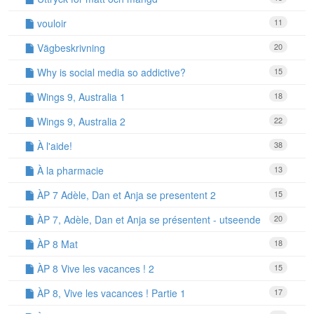
vouloir
11
Vägbeskrivning
20
Why is social media so addictive?
15
Wings 9, Australia 1
18
Wings 9, Australia 2
22
À l'aide!
38
À la pharmacie
13
ÀP 7 Adèle, Dan et Anja se presentent 2
15
ÀP 7, Adèle, Dan et Anja se présentent - utseende
20
ÀP 8 Mat
18
ÀP 8 Vive les vacances ! 2
15
ÀP 8, Vive les vacances ! Partie 1
17