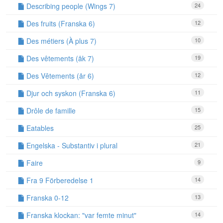
Describing people (Wings 7)
24
Des fruits (Franska 6)
12
Des métiers (À plus 7)
10
Des vêtements (åk 7)
19
Des Vêtements (år 6)
12
Djur och syskon (Franska 6)
11
Drôle de famille
15
Eatables
25
Engelska - Substantiv i plural
21
Faire
9
Fra 9 Förberedelse 1
14
Franska 0-12
13
Franska klockan: "var femte minut"
14