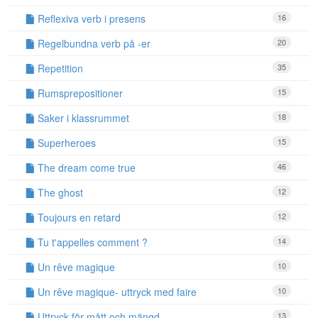
Reflexiva verb i presens
16
Regelbundna verb på -er
20
Repetition
35
Rumsprepositioner
15
Saker i klassrummet
18
Superheroes
15
The dream come true
46
The ghost
12
Toujours en retard
12
Tu t'appelles comment ?
14
Un rêve magique
10
Un rêve magique- uttryck med faire
10
Uttryck för mått och mängd
13