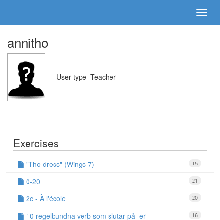
annitho
User type
Teacher
Exercises
"The dress" (Wings 7)
15
0-20
21
2c - À l'école
20
10 regelbundna verb som slutar på -er
16