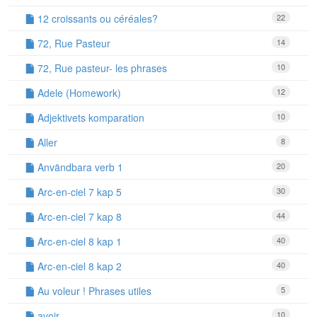
12 croissants ou céréales?
22
72, Rue Pasteur
14
72, Rue pasteur- les phrases
10
Adele (Homework)
12
Adjektivets komparation
10
Aller
8
Användbara verb 1
20
Arc-en-ciel 7 kap 5
30
Arc-en-ciel 7 kap 8
44
Arc-en-ciel 8 kap 1
40
Arc-en-ciel 8 kap 2
40
Au voleur ! Phrases utiles
5
avoir
10