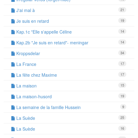
J'ai mal à
21
Je suis en retard
19
Kap.1c "Elle s'appelle Céline
14
Kap.2b "Je suis en retard"- meningar
14
Kroppsdelar
34
La France
17
La fête chez Maxime
17
La maison
15
La maison-husord
19
La semaine de la famille Hussein
9
La Suède
25
La Suède
16