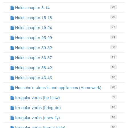
Holes chapter 8-14
23
Holes chapter 15-18
23
Holes chapter 19-24
27
Holes chapter 25-29
21
Holes chapter 30-32
33
Holes chapter 33-37
19
Holes chapter 38-42
16
Holes chapter 43-46
10
Household utensils and appliances (Homework)
20
Irregular verbs (be-blow)
9
Irregular verbs (bring-do)
10
Irregular verbs (draw-fly)
10
Irregular verbs (forget-hide)
10