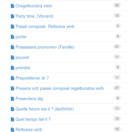
Oregelbundna verb
25
Party time, (Vincent)
10
Passé composé- Reflexiva verb
5
porter
9
Possessiva pronomen (Famille)
21
pouvoir
11
prendre
9
Prepositioner år 7
11
Presens och passé composé regelbundna verb
27
Presentera dig
6
Quelle heure est-il ? (läxförhör)
11
Quel temps fait-il ?
15
Reflexiva verb
16