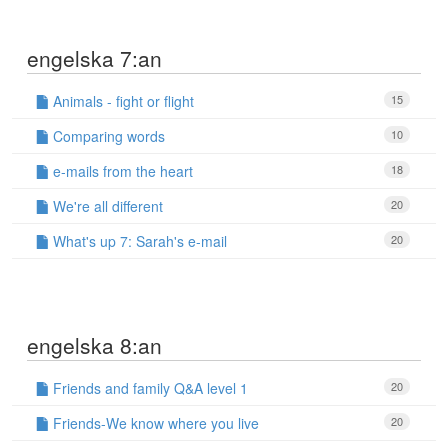
engelska 7:an
Animals - fight or flight
15
Comparing words
10
e-mails from the heart
18
We're all different
20
What's up 7: Sarah's e-mail
20
engelska 8:an
Friends and family Q&A level 1
20
Friends-We know where you live
20