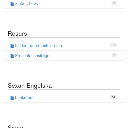
Zlata´s Diary
9
Resurs
fritiden grund- och jag-form
32
Presentationsfrågor
9
Sexan Engelska
bankrånet
14
Sjuan