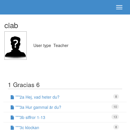
ciab
User type
Teacher
1 Gracias 6
***2a Hej, vad heter du?
8
***3a Hur gammal är du?
10
***3b siffror 1-13
13
***3c klockan
8