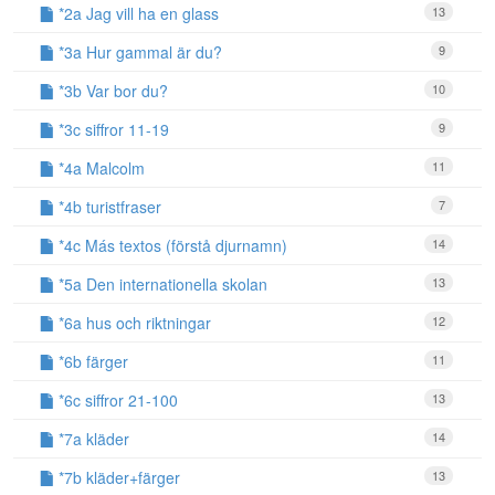
*2a Jag vill ha en glass
13
*3a Hur gammal är du?
9
*3b Var bor du?
10
*3c siffror 11-19
9
*4a Malcolm
11
*4b turistfraser
7
*4c Más textos (förstå djurnamn)
14
*5a Den internationella skolan
13
*6a hus och riktningar
12
*6b färger
11
*6c siffror 21-100
13
*7a kläder
14
*7b kläder+färger
13