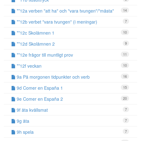
**12a verben "att ha" och "vara tvungen"/"måsta"
14
**12b verbet "vara tvungen" (i meningar)
7
**12c Skolämnen 1
10
**12d Skolämnen 2
9
**12e frågor till muntligt prov
11
**12f veckan
10
9a På morgonen tidpunkter och verb
16
9d Comer en España 1
15
9e Comer en España 2
20
9f äta kvällsmat
7
9g äta
7
9h spela
7