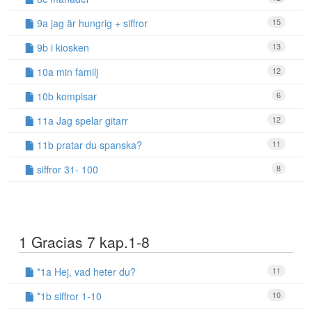
9a jag är hungrig + siffror
15
9b i kiosken
13
10a min familj
12
10b kompisar
6
11a Jag spelar gitarr
12
11b pratar du spanska?
11
siffror 31- 100
8
1 Gracias 7 kap.1-8
*1a Hej, vad heter du?
11
*1b siffror 1-10
10