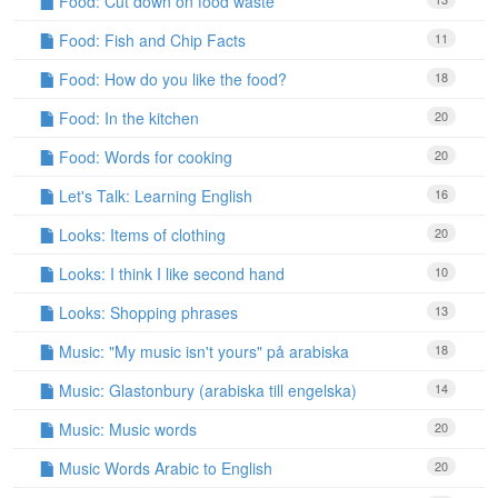
Food: Cut down on food waste
Food: Fish and Chip Facts
11
Food: How do you like the food?
18
Food: In the kitchen
20
Food: Words for cooking
20
Let's Talk: Learning English
16
Looks: Items of clothing
20
Looks: I think I like second hand
10
Looks: Shopping phrases
13
Music: "My music isn't yours" på arabiska
18
Music: Glastonbury (arabiska till engelska)
14
Music: Music words
20
Music Words Arabic to English
20