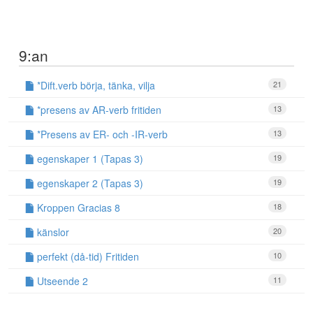
9:an
*Dift.verb börja, tänka, vilja
21
*presens av AR-verb fritiden
13
*Presens av ER- och -IR-verb
13
egenskaper 1 (Tapas 3)
19
egenskaper 2 (Tapas 3)
19
Kroppen Gracias 8
18
känslor
20
perfekt (då-tid) Fritiden
10
Utseende 2
11