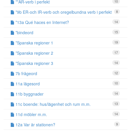
**AR-verb i perfekt
10
*9b ER-och IR-verb och oregelbundna verb i perfekt
8
*13a Qué haces en Internet?
14
*bindeord
15
*Spanska regioner 1
19
*Spanska regioner 2
17
*Spanska regioner 3
14
7b frågeord
12
11a lägesord
10
11b byggnader
14
11c boende: hus/lägenhet och rum m.m.
13
11d möbler m.m.
14
12a Var är stationen?
9