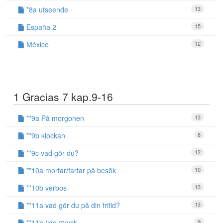
*8a utseende
13
España 2
15
México
12
1 Gracias 7 kap.9-16
**9a På morgonen
13
**9b klockan
8
**9c vad gör du?
12
**10a morfar/farfar på besök
10
**10b verbos
13
**11a vad gör du på din fritid?
13
**11b tidsuttryck
9