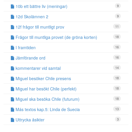
10b ett bättre liv (meningar)
9
12d Skolämnen 2
9
12f frågor till muntligt prov
11
Frågor till muntliga provet (de gröna korten)
18
I framtiden
16
Jämförande ord
16
kommentarer vid samtal
14
Miguel besöker Chile presens
18
Miguel har besökt Chile (perfekt)
18
Miguel ska besöka Chile (futurum)
18
Más textos kap.5: Linda de Suecia
13
Uttrycka åsikter
3