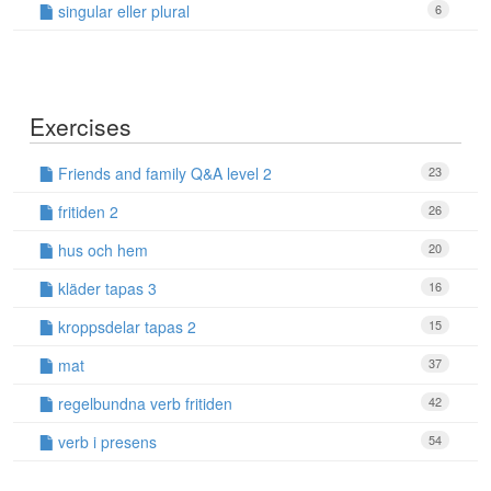
singular eller plural
6
Exercises
Friends and family Q&A level 2
23
fritiden 2
26
hus och hem
20
kläder tapas 3
16
kroppsdelar tapas 2
15
mat
37
regelbundna verb fritiden
42
verb i presens
54