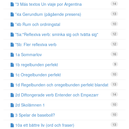
*3 Más textos Un viaje por Argentina
14
*4a Gerundium (pågående presens)
13
*4b Rum och ordningstal
10
*5a:"Reflexiva verb: sminka sig och tvätta sig"
12
*5b: Fler reflexiva verb
12
1a Sommarlov
16
1b regelbunden perfekt
9
1c Oregelbunden perfekt
10
1d Regelbunden och oregelbunden perfekt blandat
13
2d Diftongerade verb Entender och Empezarr
14
2d Skolämnen 1
10
3 Spelar de baseboll?
10
10a ett bättre liv (ord och fraser)
13