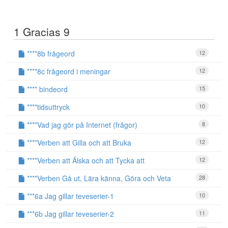
1 Gracias 9
****8b frågeord
12
****8c frågeord i meningar
12
**** bindeord
15
****tidsuttryck
10
****Vad jag gör på Internet (frågor)
8
****Verben att Gilla och att Bruka
12
****Verben att Älska och att Tycka att
12
****Verben Gå ut, Lära känna, Göra och Veta
28
***6a Jag gillar teveserier-1
10
***6b Jag gillar teveserier-2
11