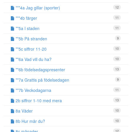
***4a Jag gillar (sporter)
12
***4b färger
11
**5a I staden
11
**5b På stranden
9
**5c siffror 11-20
10
**6a Vad vill du ha?
10
**6b födelsedagspresenter
13
**7a Grattis på födelsedagen
9
**7b Veckodagarna
11
2b siffror 1-10 med mera
13
8a Väder
10
8b Hur mår du?
10
8c månader
12