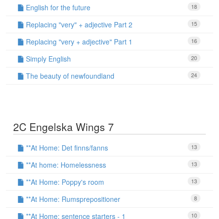
English for the future
18
Replacing "very" + adjective Part 2
15
Replacing "very + adjective" Part 1
16
Simply English
20
The beauty of newfoundland
24
2C Engelska Wings 7
**At Home: Det finns/fanns
13
**At home: Homelessness
13
**At Home: Poppy's room
13
**At Home: Rumsprepositioner
8
**At Home: sentence starters - 1
10