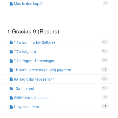
Más textos kap.2
2
1 Gracias 9 (Resurs)
**1a Sommarlov (lättare)
10
**7b frågeord
10
**7c frågeord i meningar
10
1b verb i presens (nu-tid) jag-form
14
6a Jag gillar teveserier-1
10
13a Internet
10
Aktiviteter och platser
9
Utbytesstudent
17