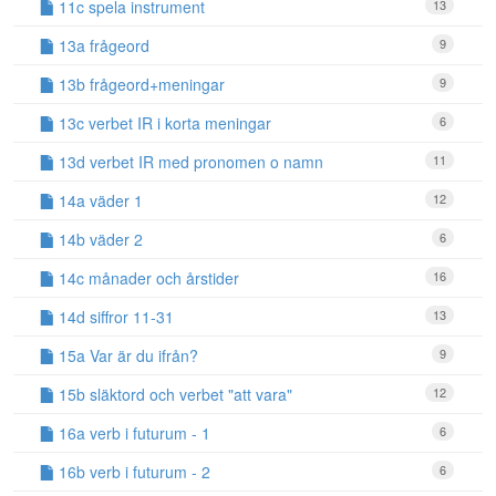
11c spela instrument
13
13a frågeord
9
13b frågeord+meningar
9
13c verbet IR i korta meningar
6
13d verbet IR med pronomen o namn
11
14a väder 1
12
14b väder 2
6
14c månader och årstider
16
14d siffror 11-31
13
15a Var är du ifrån?
9
15b släktord och verbet "att vara"
12
16a verb i futurum - 1
6
16b verb i futurum - 2
6