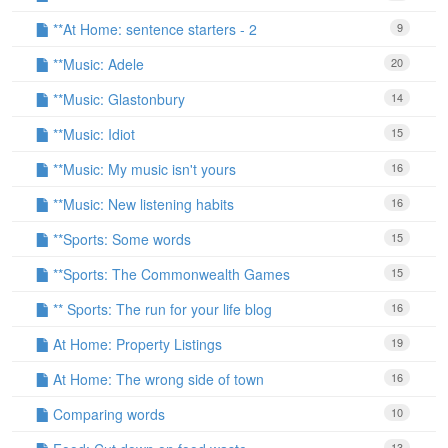
**At Home: sentence starters - 2
9
**Music: Adele
20
**Music: Glastonbury
14
**Music: Idiot
15
**Music: My music isn't yours
16
**Music: New listening habits
16
**Sports: Some words
15
**Sports: The Commonwealth Games
15
** Sports: The run for your life blog
16
At Home: Property Listings
19
At Home: The wrong side of town
16
Comparing words
10
13