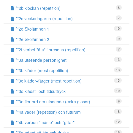
**2b klockan (repetition)
8
**2c veckodagarna (repetition)
7
**2d Skolämnen 1
10
**2e Skolämnen 2
9
**2f verbet "äta" i presens (repetition)
7
**3a utseende personlighet
13
**3b kläder (mest repetition)
13
**3c kläder+färger (mest repetition)
13
**3d klädstil och tidsuttryck
10
**3e fler ord om utseende (extra glosor)
9
**4a väder (repetition) och futurum
18
**4b verben "måste" och "gillar"
12
**5a något att äta och dricka
16