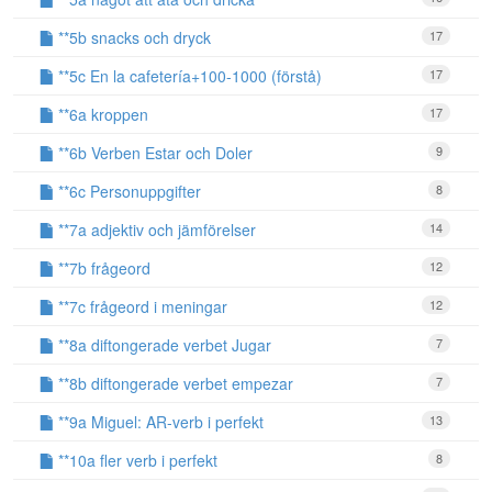
**5b snacks och dryck
17
**5c En la cafetería+100-1000 (förstå)
17
**6a kroppen
17
**6b Verben Estar och Doler
9
**6c Personuppgifter
8
**7a adjektiv och jämförelser
14
**7b frågeord
12
**7c frågeord i meningar
12
**8a diftongerade verbet Jugar
7
**8b diftongerade verbet empezar
7
**9a Miguel: AR-verb i perfekt
13
**10a fler verb i perfekt
8