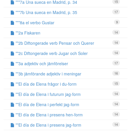
***7a Una sueca en Madrid, p. 34
15
***7b Una sueca en Madrid, p. 35
17
***8a el verbo Gustar
9
**2a Fiskaren
14
**2b Diftongerade verb Pensar och Querer
14
**2c Diftongerade verb Jugar och Soler
14
**3a adjektiv och jämförelser
17
**3b jämförande adjektiv i meningar
16
**El día de Elena frågor i du-form
15
**El día de Elena i futurum jag-form
14
**El día de Elena i perfekt jag-form
14
**El día de Elena i presens hen-form
14
**El día de Elena i presens jag-form
14