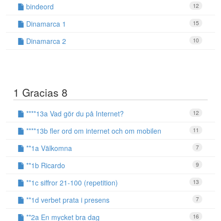
bindeord
12
Dinamarca 1
15
Dinamarca 2
10
1 Gracias 8
****13a Vad gör du på Internet?
12
****13b fler ord om internet och om mobilen
11
**1a Välkomna
7
**1b Ricardo
9
**1c siffror 21-100 (repetition)
13
**1d verbet prata i presens
7
**2a En mycket bra dag
16