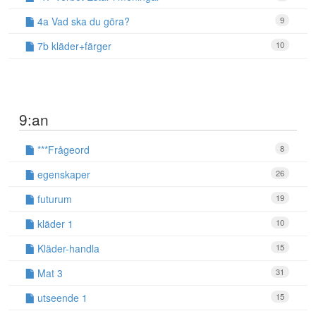
4a Vad ska du göra?
9
7b kläder+färger
10
9:an
***Frågeord
8
egenskaper
26
futurum
19
kläder 1
10
Kläder-handla
15
Mat 3
31
utseende 1
15