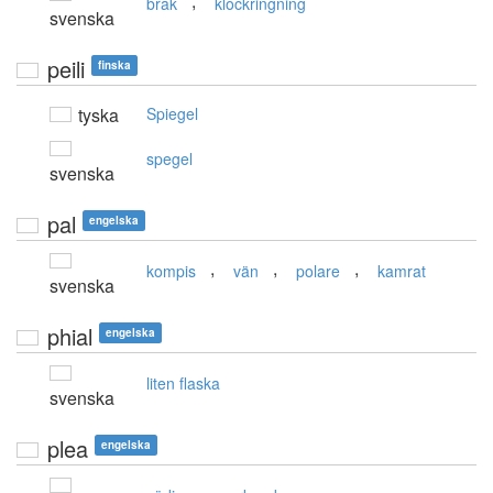
,
brak
klockringning
svenska
peili
finska
tyska
Spiegel
spegel
svenska
pal
engelska
,
,
,
kompis
vän
polare
kamrat
svenska
phial
engelska
liten flaska
svenska
plea
engelska
,