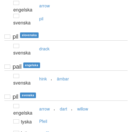
arrow
engelska
pil
svenska
pil
slovenska
drack
svenska
pail
engelska
,
hink
ämbar
svenska
pil
svenska
,
,
arrow
dart
willow
engelska
tyska
Pfeil