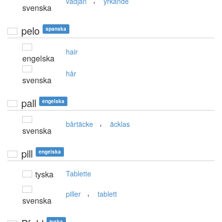
vädjan
yrkande
svenska
pelo
spanska
hair
engelska
hår
svenska
pall
engelska
,
bårtäcke
äcklas
svenska
pill
engelska
tyska
Tablette
,
piller
tablett
svenska
tyska