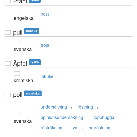
Pfahl
post
engelska
pull
franska
tröja
svenska
Äpfel
tyska
jabuke
kroatiska
poll
engelska
,
,
undersökning
röstning
,
,
opinionsundersökning
topphugga
svenska
,
,
rösträkning
val
omröstning