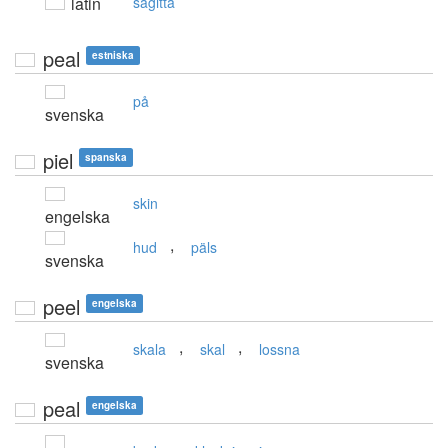
latin
sagitta
peal
estniska
på
svenska
piel
spanska
skin
engelska
,
hud
päls
svenska
peel
engelska
,
,
skala
skal
lossna
svenska
peal
engelska