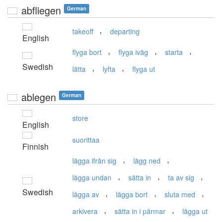
abfliegen
German
,
takeoff
departing
English
,
,
,
flyga bort
flyga iväg
starta
Swedish
,
,
lätta
lyfta
flyga ut
ablegen
German
store
English
suorittaa
Finnish
,
,
lägga ifrån sig
lägg ned
,
,
,
lägga undan
sätta in
ta av sig
Swedish
,
,
,
lägga av
lägga bort
sluta med
,
,
arkivera
sätta in i pärmar
lägga ut