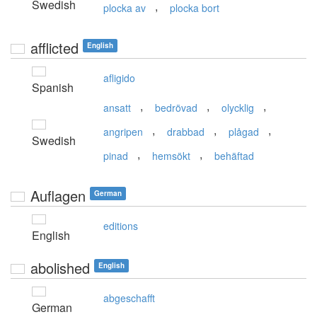
Swedish
,
plocka av
plocka bort
afflicted
English
afligido
Spanish
,
,
,
ansatt
bedrövad
olycklig
,
,
,
angripen
drabbad
plågad
Swedish
,
,
pinad
hemsökt
behäftad
Auflagen
German
editions
English
abolished
English
abgeschafft
German