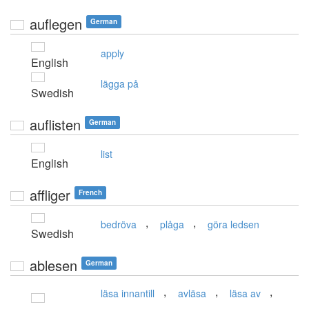
auflegen
German
apply
English
lägga på
Swedish
auflisten
German
list
English
affliger
French
,
,
bedröva
plåga
göra ledsen
Swedish
ablesen
German
,
,
,
läsa innantill
avläsa
läsa av