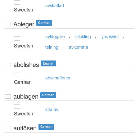
avskaffad
Swedish
Ableger
German
,
,
,
avläggare
stickling
ympkvist
Swedish
,
telning
avkomma
abolishes
English
abschaffenen
German
aublagen
German
luta av
Swedish
auflösen
German