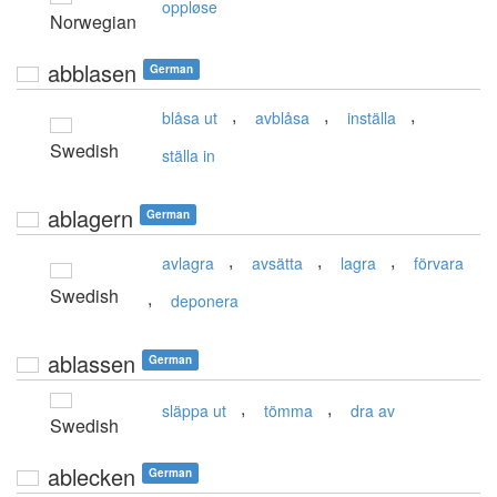
oppløse
Norwegian
abblasen
German
,
,
,
blåsa ut
avblåsa
inställa
Swedish
ställa in
ablagern
German
,
,
,
avlagra
avsätta
lagra
förvara
Swedish
,
deponera
ablassen
German
,
,
släppa ut
tömma
dra av
Swedish
ablecken
German