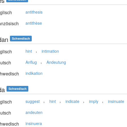
es
glisch
antithesis
anzösisch
antithèse
dan
Schwedisch
,
glisch
hint
intimation
,
utsch
Anflug
Andeutung
hwedisch
indikation
da
Schwedisch
,
,
,
,
glisch
suggest
hint
indicate
imply
insinuate
utsch
andeuten
hwedisch
insinuera