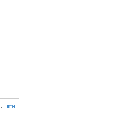
,
infer