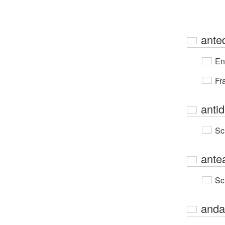
ante
En
Fr
antid
Sc
ante
Sc
anda