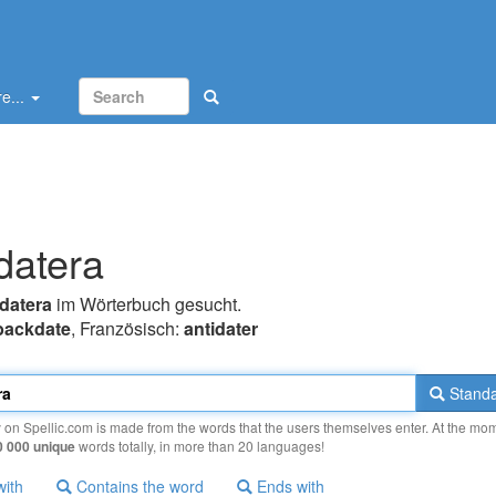
e...
datera
datera
im Wörterbuch gesucht.
backdate
, Französisch:
antidater
Standa
y on Spellic.com is made from the words that the users themselves enter. At the mo
0 000 unique
words totally, in more than 20 languages!
with
Contains the word
Ends with