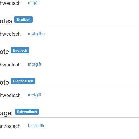
hwedisch
ni går
dotes
Englisch
hwedisch
motgifter
dote
Englisch
hwedisch
motgift
dote
Französisch
hwedisch
motgift
taget
Schwedisch
anzösisch
le souffle