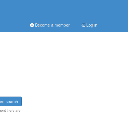
Become a member
Log in
rd search
ment there are