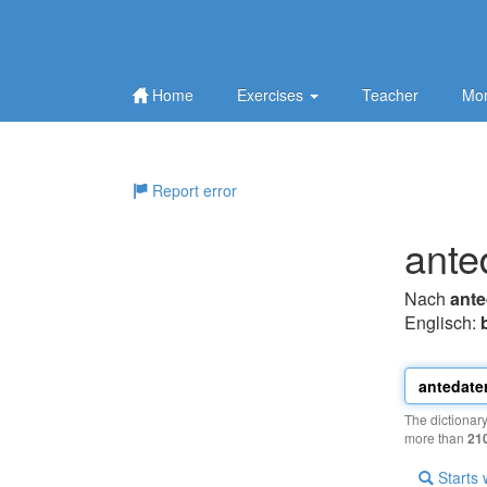
Home
Exercises
Teacher
Mor
Report error
ante
Nach
ante
Englisch:
The dictionar
more than
21
Starts 