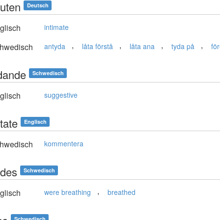
uten
Deutsch
glisch
intimate
,
,
,
,
hwedisch
antyda
låta förstå
låta ana
tyda på
fö
dande
Schwedisch
glisch
suggestive
tate
Englisch
hwedisch
kommentera
des
Schwedisch
,
glisch
were breathing
breathed
Schwedisch