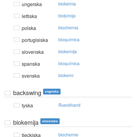
ungerska
biokémia
lettiska
bioķīmija
polska
biochemia
portugisiska
bioquímica
slovenska
biokemija
spanska
bioquímica
svenska
biokemi
backswing
engelska
tyska
Rueckhand
biokemija
slovenska
tjeckiska
biochemie