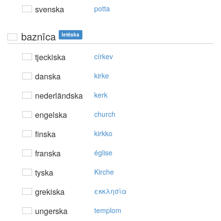
svenska
potta
baznīca
lettiska
tjeckiska
církev
danska
kirke
nederländska
kerk
engelska
church
finska
kirkko
franska
église
tyska
Kirche
grekiska
εκκλησία
ungerska
templom