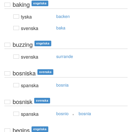
baking
engelska
tyska
backen
svenska
baka
buzzing
engelska
svenska
surrande
bosniska
svenska
spanska
bosnia
bosnisk
svenska
,
spanska
bosnio
bosnia
begins
engelska