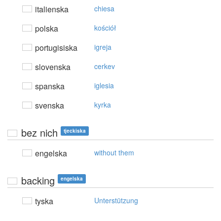
italienska
chiesa
polska
kościół
portugisiska
igreja
slovenska
cerkev
spanska
iglesia
svenska
kyrka
bez nich
tjeckiska
engelska
without them
backing
engelska
tyska
Unterstützung