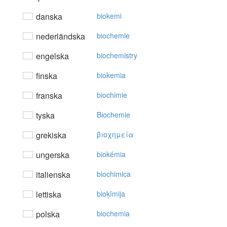
danska
biokemi
nederländska
biochemie
engelska
biochemistry
finska
biokemia
franska
biochimie
tyska
Biochemie
grekiska
βιoχημεία
ungerska
biokémia
italienska
biochimica
lettiska
bioķīmija
polska
biochemia