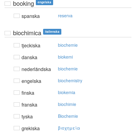
booking
engelska
spanska
reserva
biochimica
italienska
tjeckiska
biochemie
danska
biokemi
nederländska
biochemie
engelska
biochemistry
finska
biokemia
franska
biochimie
tyska
Biochemie
grekiska
βιoχημεία