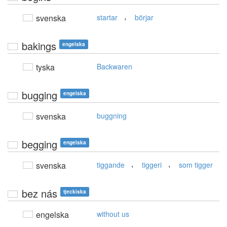
,
svenska
startar
börjar
bakings
engelska
tyska
Backwaren
bugging
engelska
svenska
buggning
begging
engelska
,
,
svenska
tiggande
tiggeri
som tigger
bez nás
tjeckiska
engelska
without us