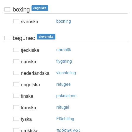
boxing
engelska
svenska
boxning
begunec
slovenska
tjeckiska
uprchlík
danska
flygtning
nederländska
vluchteling
engelska
refugee
finska
pakolainen
franska
réfugié
tyska
Flüchtling
grekiska
πρόσφυγας