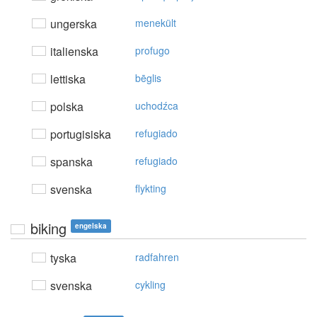
ungerska
menekült
italienska
profugo
lettiska
bēglis
polska
uchodźca
portugisiska
refugiado
spanska
refugiado
svenska
flykting
biking
engelska
tyska
radfahren
svenska
cykling