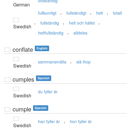
vollständig
German
,
,
,
fullkomligt
fullständigt
helt
totalt
,
,
,
fullständig
helt och hållet
Swedish
,
heltfullständig
alldeles
conflate
English
,
sammansmälta
slå ihop
Swedish
cumples
Spanish
du fyller år
Swedish
cumple
Spanish
,
han fyller år
hon fyller år
Swedish