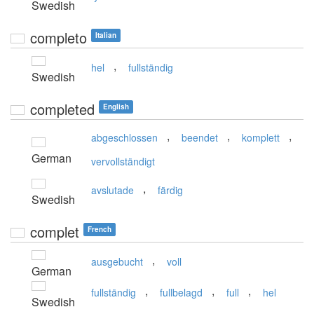
Swedish
completo
Italian
,
hel
fullständig
Swedish
completed
English
,
,
,
abgeschlossen
beendet
komplett
German
vervollständigt
,
avslutade
färdig
Swedish
complet
French
,
ausgebucht
voll
German
,
,
,
fullständig
fullbelagd
full
hel
Swedish