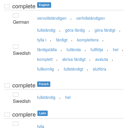
complete
English
,
vervollständigen
verfollständigen
German
,
,
,
fullständig
göra färdig
göra färdigt
,
,
,
fylla i
färdigt
komplettera
,
,
,
,
färdigställa
fullända
fullfölja
hel
Swedish
,
,
,
komplett
skriva färdigt
avsluta
,
,
fullkomlig
fullständigt
slutföra
complete
French
,
fullständig
hel
Swedish
complere
Latin
fylla