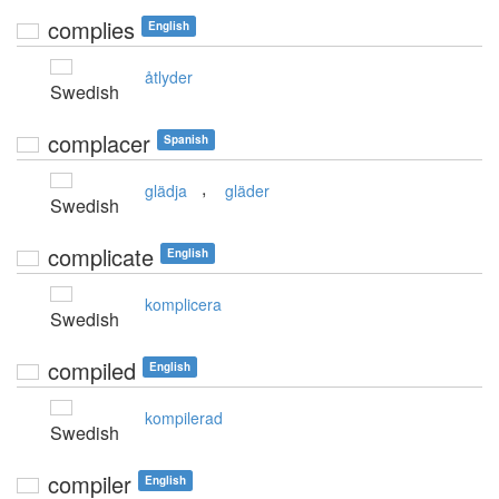
complies
English
åtlyder
Swedish
complacer
Spanish
,
glädja
gläder
Swedish
complicate
English
komplicera
Swedish
compiled
English
kompilerad
Swedish
compiler
English