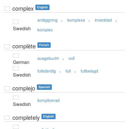
complex
English
,
,
,
anläggning
komplexa
invecklad
Swedish
komplex
complète
French
,
ausgebucht
voll
German
,
,
fullständig
full
fullbelagd
Swedish
complejo
Spanish
komplicerad
Swedish
completely
English