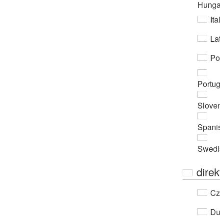
Hunga
Ita
Lat
Po
Portu
Slove
Spani
Swedi
direk
Cz
Du