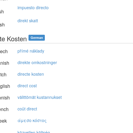
impuesto directo
sh
direkt skatt
sh
kte Kosten
German
ech
přímé náklady
nish
direkte omkostninger
tch
directe kosten
glish
direct cost
nnish
välittömät kustannukset
ench
coût direct
eek
άμεσo κόστoς
közvetlen költség