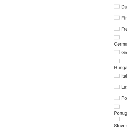
Du
Fi
Fr
Germ
Gr
Hunga
Ita
Lat
Po
Portu
Slove