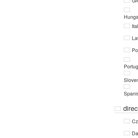
Gr
Hunga
Ita
Lat
Po
Portu
Slove
Spani
direc
Cz
Da