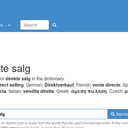
e...
kte salg
for
direkte salg
in the dictionary.
rect selling
, German:
Direktverkauf
, French:
vente directe
, S
cta
, Italian:
vendita diretta
, Greek:
άμεση πώληση
, Czech:
p
Standa
y on Spellic.com is made from the words that the users themselves enter. At the mo
0 000 unique
words totally, in more than 20 languages!