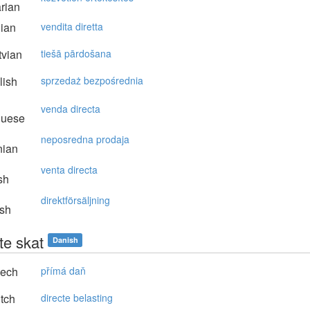
rian
lian
vendita diretta
vian
tiešā pārdošana
lish
sprzedaż bezpośrednia
venda directa
guese
neposredna prodaja
nian
venta directa
sh
direktförsäljning
sh
te skat
Danish
ech
přímá daň
tch
directe belasting