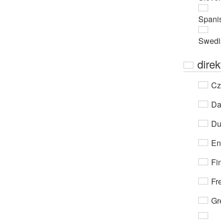
Spani
Swedi
dire
Cz
Da
Du
En
Fi
Fr
Gr