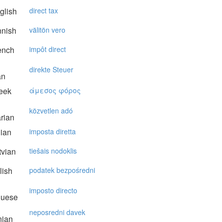
glish
direct tax
nnish
välitön vero
ench
impôt direct
direkte Steuer
an
eek
άμεσoς φόρoς
közvetlen adó
rian
lian
imposta diretta
vian
tiešais nodoklis
lish
podatek bezpośredni
imposto directo
guese
neposredni davek
nian