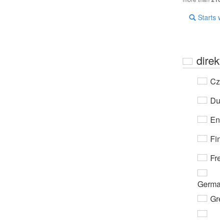
Starts 
direk
Cz
Du
En
Fi
Fr
Germ
Gr