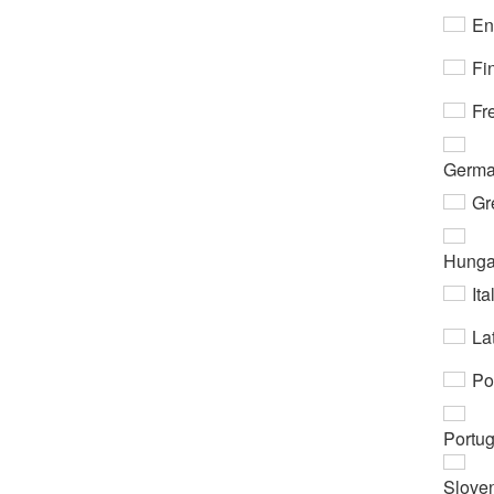
En
Fi
Fr
Germ
Gr
Hunga
Ita
Lat
Po
Portu
Slove