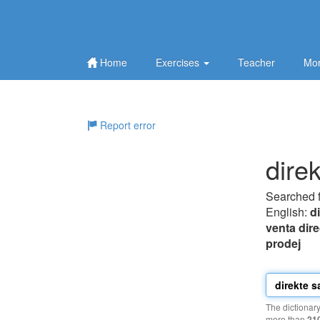
Home
Exercises
Teacher
Mor
Report error
dire
Searched 
English:
di
venta dire
prodej
The dictionar
more than
21