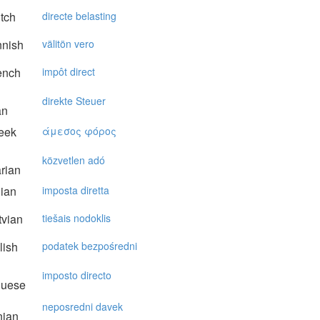
tch
directe belasting
nnish
välitön vero
ench
impôt direct
direkte Steuer
an
eek
άμεσoς φόρoς
közvetlen adó
rian
lian
imposta diretta
vian
tiešais nodoklis
lish
podatek bezpośredni
imposto directo
guese
neposredni davek
nian