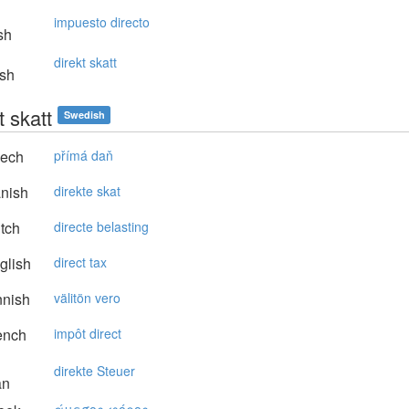
impuesto directo
sh
direkt skatt
sh
t skatt
Swedish
ech
přímá daň
nish
direkte skat
tch
directe belasting
glish
direct tax
nnish
välitön vero
ench
impôt direct
direkte Steuer
an