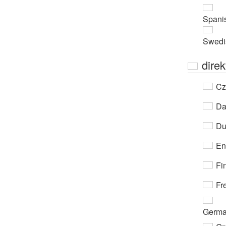
Spani
Swedi
direk
Cz
Da
Du
En
Fi
Fr
Germ