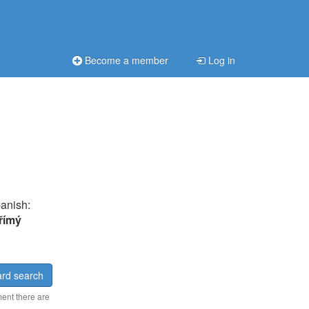
Become a member
Log in
panish:
římý
rd search
ment there are