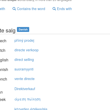
with
Contains the word
Ends with
te salg
Danish
ech
přímý prodej
tch
directe verkoop
glish
direct selling
nnish
suoramyynti
ench
vente directe
Direktverkauf
an
eek
άμεση πώληση
közvetlen értékesítés