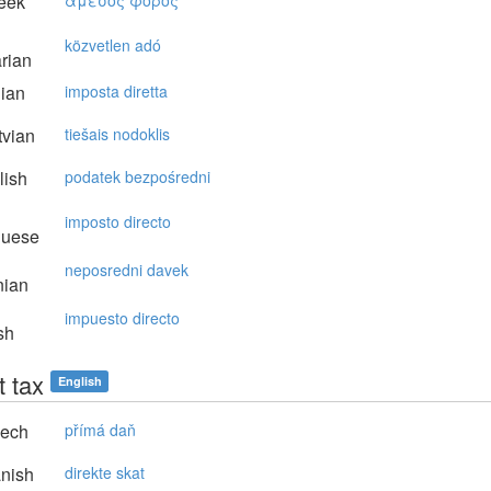
eek
άμεσoς φόρoς
közvetlen adó
rian
lian
imposta diretta
vian
tiešais nodoklis
lish
podatek bezpośredni
imposto directo
guese
neposredni davek
nian
impuesto directo
sh
t tax
English
ech
přímá daň
nish
direkte skat