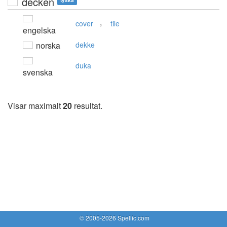
decken
tyska
,
cover
tile
engelska
norska
dekke
duka
svenska
Visar maximalt
20
resultat.
© 2005-2026 Spellic.com