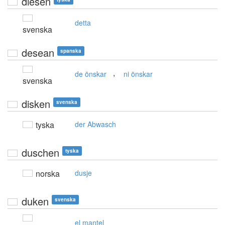
diesen
detta
svenska
desean
spanska
,
de önskar
ni önskar
svenska
disken
svenska
tyska
der Abwasch
duschen
tyska
norska
dusje
duken
svenska
el mantel