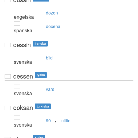
dozen
engelska
docena
spanska
dessin
franska
bild
svenska
dessen
tyska
vars
svenska
doksan
turkiska
,
90
nittio
svenska
tyska