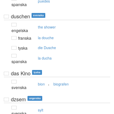
puedes
spanska
duschen
svenska
the shower
engelska
franska
la douche
tyska
die Dusche
la ducha
spanska
das Kino
tyska
,
bion
biografen
svenska
dzsem
ungerska
sylt
svenska