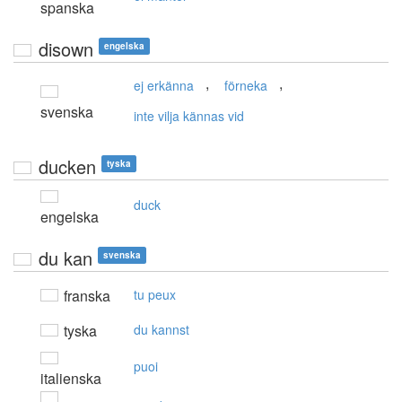
spanska
disown
engelska
,
,
ej erkänna
förneka
svenska
inte vilja kännas vid
ducken
tyska
duck
engelska
du kan
svenska
franska
tu peux
tyska
du kannst
puoi
italienska