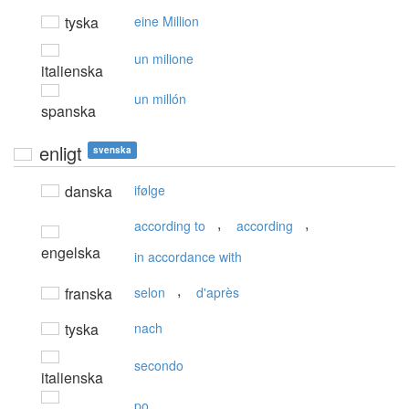
tyska
eine Million
un milione
italienska
un millón
spanska
enligt
svenska
danska
ifølge
,
,
according to
according
engelska
in accordance with
,
franska
selon
d'après
tyska
nach
secondo
italienska
po