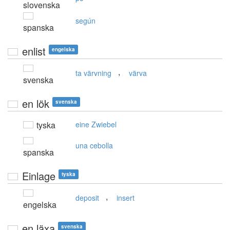
slovenska
según
spanska
enlist
engelska
,
ta värvning
värva
svenska
en lök
svenska
tyska
eine Zwiebel
una cebolla
spanska
Einlage
tyska
,
deposit
insert
engelska
en läxa
svenska