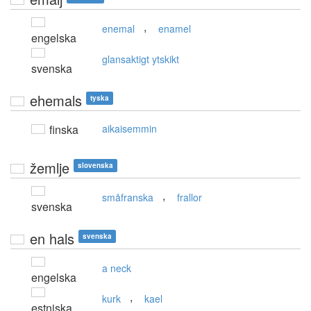
,
enemal
enamel
engelska
glansaktigt ytskikt
svenska
ehemals
tyska
finska
aikaisemmin
žemlje
slovenska
,
småfranska
frallor
svenska
en hals
svenska
a neck
engelska
,
kurk
kael
estniska