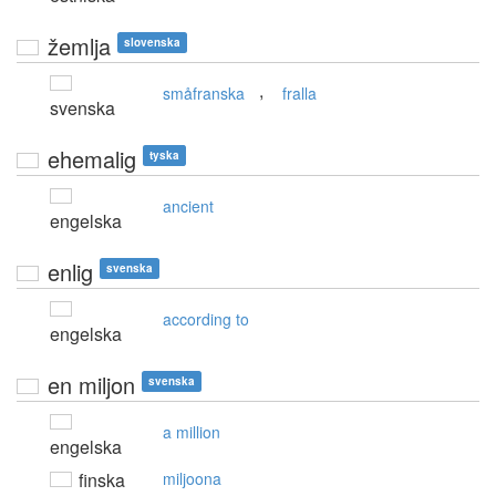
žemlja
slovenska
,
småfranska
fralla
svenska
ehemalig
tyska
ancient
engelska
enlig
svenska
according to
engelska
en miljon
svenska
a million
engelska
finska
miljoona