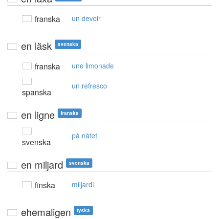
franska
un devoir
en läsk
svenska
franska
une limonade
un refresco
spanska
en ligne
franska
på nätet
svenska
en miljard
svenska
finska
miljardi
ehemaligen
tyska